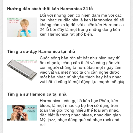
Hướng dẫn cách thổi kèn Harmonica 24 lỗ
Đối với những bạn có niềm đam mê với các
loại nhạc cụ đặc biệt là kèn Harmonica thì sẽ
không còn xa lạ đối với chiếc kèn Harmonica
24 lỗ bởi đây là một trong những dòng kèn
kèn Harmonica rất phổ biến.
Tìm gia sư dạy Harmonica tại nhà
Cuộc sống bận rộn tất bật như hiện nay thì
âm nhạc lại càng cần thiết và càng gần với
con người chúng ta hơn. Sau một ngày làm
việc vất vả mệt nhọc ta chỉ cần nghe được
một bản nhạc mình yêu thích hay bản nhạc
vui bất kì cũng là một động lực mạnh mẽ giúp
Tìm gia sư Harmonica tại nhà
Harmonica , còn gọi là kèn hạc Pháp, kèn
blues, là một nhạc cụ bộ hơi sử dụng trên
toàn thế giới trong nhiều thể loại âm nhạc,
đặc biệt là trong nhạc blues, nhạc dân gian
Mỹ, jazz, nhạc đồng quê và nhạc rock and
roll.