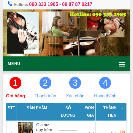
090 333 1985
-
09 87 87 0217
Hotline:
MENU
1
2
3
4
Giỏ hàng
Thanh toán
Xác nhận
Hoàn thành
STT
SẢN PHẨM
SỐ
ĐƠN
THÀNH
-
LƯỢNG
GIÁ
TIỀN
Gia sư
dạy kèm