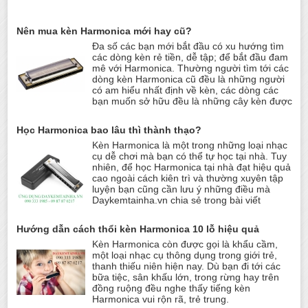
Nên mua kèn Harmonica mới hay cũ?
Đa số các bạn mới bắt đầu có xu hướng tìm
các dòng kèn rẻ tiền, dễ tập; để bắt đầu đam
mê với Harmonica. Thường người tìm tới các
dòng kèn Harmonica cũ đều là những người
có am hiểu nhất định về kèn, các dòng các
bạn muốn sở hữu đều là những cây kèn được
Học Harmonica bao lâu thì thành thạo?
Kèn Harmonica là một trong những loại nhạc
cụ dễ chơi mà bạn có thể tự học tại nhà. Tuy
nhiên, để học Harmonica tại nhà đạt hiệu quả
cao ngoài cách kiên trì và thường xuyên tập
luyện bạn cũng cần lưu ý những điều mà
Daykemtainha.vn chia sẻ trong bài viết
Hướng dẫn cách thổi kèn Harmonica 10 lỗ hiệu quả
Kèn Harmonica còn được gọi là khẩu cầm,
một loại nhạc cụ thông dụng trong giới trẻ,
thanh thiếu niên hiện nay. Dù bạn đi tới các
bữa tiệc, sân khấu lớn, trong rừng hay trên
đồng ruộng đều nghe thấy tiếng kèn
Harmonica vui rộn rã, trẻ trung.