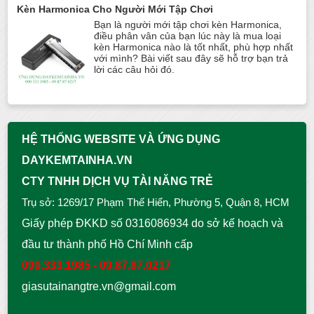
Kèn Harmonica Cho Người Mới Tập Chơi
Bạn là người mới tập chơi kèn Harmonica,
điều phân vân của bạn lúc này là mua loại
kèn Harmonica nào là tốt nhất, phù hợp nhất
với mình? Bài viết sau đây sẽ hỗ trợ bạn trả
lời các câu hỏi đó.
HỆ THỐNG WEBSITE VÀ ỨNG DỤNG
DAYKEMTAINHA.VN
CTY TNHH DỊCH VỤ TÀI NĂNG TRẺ
Trụ sở: 1269/17 Phạm Thế Hiển, Phường 5, Quận 8, HCM
Giấy phép ĐKKD số 0316086934 do sở kế hoạch và
đầu tư thành phố Hồ Chí Minh cấp
090.333.1985 - 09.87.87.0217
giasutainangtre.vn@gmail.com