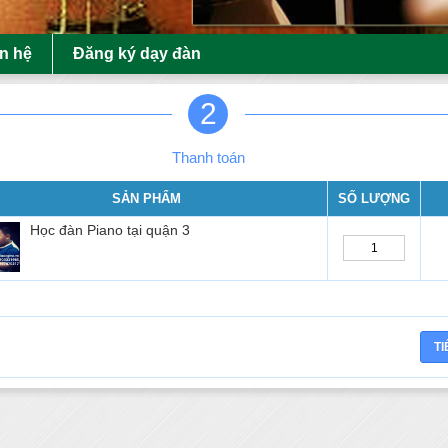
ên hệ
Đăng ký dạy đàn
2
Thanh toán
SẢN PHẨM
SỐ LƯỢNG
Học đàn Piano tại quận 3