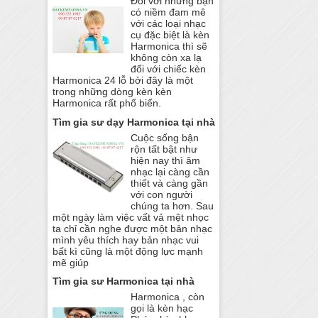
Đối với những bạn
có niềm đam mê
với các loại nhạc
cụ đặc biệt là kèn
Harmonica thì sẽ
không còn xa lạ
đối với chiếc kèn
Harmonica 24 lỗ bởi đây là một
trong những dòng kèn kèn
Harmonica rất phổ biến.
Tìm gia sư dạy Harmonica tại nhà
Cuộc sống bận
rộn tất bật như
hiện nay thì âm
nhạc lại càng cần
thiết và càng gần
với con người
chúng ta hơn. Sau
một ngày làm việc vất vả mệt nhọc
ta chỉ cần nghe được một bản nhạc
mình yêu thích hay bản nhạc vui
bất kì cũng là một động lực mạnh
mẽ giúp
Tìm gia sư Harmonica tại nhà
Harmonica , còn
gọi là kèn hạc