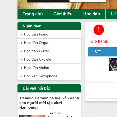
Trang chủ
Giới thiệu
Học đàn
Li
Nhận dạy:
1
Học đàn Piano
Giỏ hàng
Học đàn Organ
Học đàn Guitar
STT
Học đàn Ukulele
1
Học đàn Violon
Học kèn Saxophone
Bài viết nổi bật
Tremolo Harmonica loại kèn dành
cho người mới tập chơi
Harmonica
Tremolo