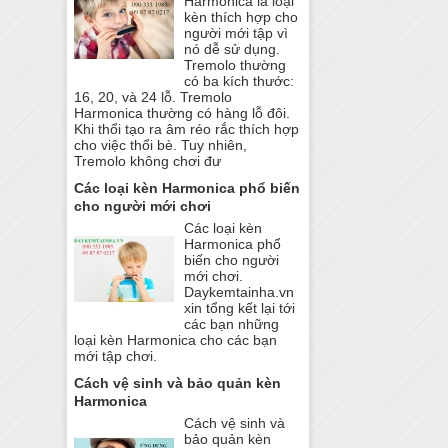
Harmonica là loại
kèn thích hợp cho
người mới tập vì
nó dễ sử dụng.
Tremolo thường
có ba kích thước:
16, 20, và 24 lỗ. Tremolo
Harmonica thường có hàng lỗ đôi.
Khi thổi tạo ra âm réo rắc thích hợp
cho việc thổi bè. Tuy nhiên,
Tremolo không chơi đư
Các loại kèn Harmonica phổ biến
cho người mới chơi
Các loại kèn
Harmonica phổ
biến cho người
mới chơi.
Daykemtainha.vn
xin tổng kết lại tới
các bạn những
loại kèn Harmonica cho các bạn
mới tập chơi.
Cách vệ sinh và bảo quản kèn
Harmonica
Cách vệ sinh và
bảo quản kèn