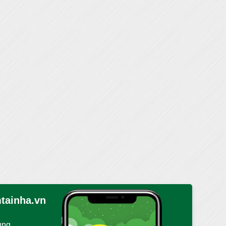
tainha.vn
ụng