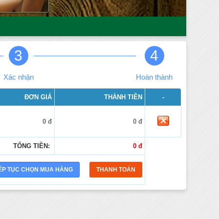
3
4
Xác nhận
Hoàn thành
ĐƠN GIÁ
THÀNH TIỀN
-
0 đ
0 đ
TỔNG TIỀN:
0 đ