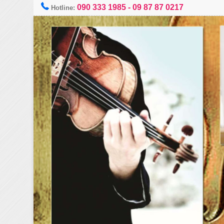
090 333 1985
-
09 87 87 0217
Hotline: