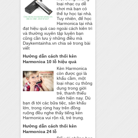
loại nhạc cụ dễ
chơi mà bạn có
thể tự học tại nhà.
Tuy nhiên, để học
Harmonica tại nhà
đạt hiệu quả cao ngoài cách kiên trì
và thường xuyên tập luyện bạn
cũng cần lưu ý những điều mà
Daykemtainha.vn chia sẻ trong bài
viết
Hướng dẫn cách thổi kèn
Harmonica 10 lỗ hiệu quả
Kèn Harmonica
còn được gọi là
khẩu cầm, một
loại nhạc cụ thông
dụng trong giới
trẻ, thanh thiếu
niên hiện nay. Dù
bạn đi tới các bữa tiệc, sân khấu
lớn, trong rừng hay trên đồng
ruộng đều nghe thấy tiếng kèn
Harmonica vui rộn rã, trẻ trung.
Hướng dẫn cách thổi kèn
Harmonica 24 lỗ