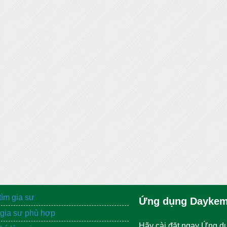
tìm gia sư
Ứng dụng Daykem
gia sư phù hợp
Hãy cài đặt ngay Ứng d