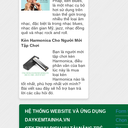
Pháp, kèn blues,
là một nhạc cụ bộ
hơi sử dụng trên
toàn thế giới trong
nhiều thể loại âm
nhạc, đặc biệt là trong nhạc blues,
nhạc dân gian Mỹ, jazz, nhạc đồng
quê và nhạc rock and roll.
Kèn Harmonica Cho Người Mới
Tập Chơi
Bạn là người mới
tập chơi kèn
Harmonica, điều
phân vân của bạn
lúc này là mua
loại kèn
Harmonica nào là
tốt nhất, phù hợp nhất với mình?
Bài viết sau đây sẽ hỗ trợ bạn trả
lời các câu hỏi đó.
HỆ THỐNG WEBSITE VÀ ỨNG DỤNG
Form 
DAYKEMTAINHA.VN
Chọn 