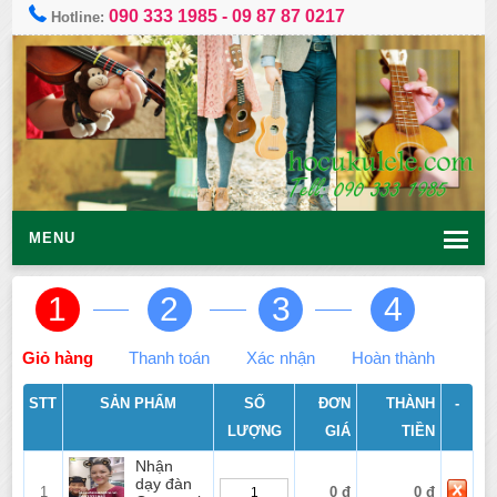
090 333 1985
-
09 87 87 0217
Hotline:
MENU
1
2
3
4
Giỏ hàng
Thanh toán
Xác nhận
Hoàn thành
STT
SẢN PHẨM
SỐ
ĐƠN
THÀNH
-
LƯỢNG
GIÁ
TIỀN
Nhận
dạy đàn
1
0 đ
0 đ