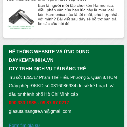
Bạn là người mới tập chơi kèn Harmonica,
điều phân vân của bạn lúc này là mua loại
kèn Harmonica nào là tốt nhất, phù hợp nhất
với mình? Bài viết sau đây sẽ hỗ trợ bạn trả
lời các câu hỏi đó.
HỆ THỐNG WEBSITE VÀ ỨNG DỤNG
DAYKEMTAINHA.VN
CTY TNHH DỊCH VỤ TÀI NĂNG TRẺ
Trụ sở: 1269/17 Phạm Thế Hiển, Phường 5, Quận 8, HCM
Giấy phép ĐKKD số 0316086934 do sở kế hoạch và
đầu tư thành phố Hồ Chí Minh cấp
090.333.1985 - 09.87.87.0217
giasutainangtre.vn@gmail.com
Form tìm gia sư