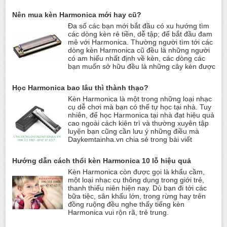
Nên mua kèn Harmonica mới hay cũ?
Đa số các bạn mới bắt đầu có xu hướng tìm
các dòng kèn rẻ tiền, dễ tập; để bắt đầu đam
mê với Harmonica. Thường người tìm tới các
dòng kèn Harmonica cũ đều là những người
có am hiểu nhất định về kèn, các dòng các
bạn muốn sở hữu đều là những cây kèn được
Học Harmonica bao lâu thì thành thạo?
Kèn Harmonica là một trong những loại nhạc
cụ dễ chơi mà bạn có thể tự học tại nhà. Tuy
nhiên, để học Harmonica tại nhà đạt hiệu quả
cao ngoài cách kiên trì và thường xuyên tập
luyện bạn cũng cần lưu ý những điều mà
Daykemtainha.vn chia sẻ trong bài viết
Hướng dẫn cách thổi kèn Harmonica 10 lỗ hiệu quả
Kèn Harmonica còn được gọi là khẩu cầm,
một loại nhạc cụ thông dụng trong giới trẻ,
thanh thiếu niên hiện nay. Dù bạn đi tới các
bữa tiệc, sân khấu lớn, trong rừng hay trên
đồng ruộng đều nghe thấy tiếng kèn
Harmonica vui rộn rã, trẻ trung.