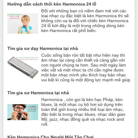
Hướng dẫn cách thổi kèn Harmonica 24 lỗ
Đối với những bạn có niềm đam mê với các
loại nhạc cụ đặc biệt là kèn Harmonica thì sẽ
không còn xa lạ đối với chiếc kèn Harmonica
24 lỗ bởi đây là một trong những dòng kèn
kèn Harmonica rất phổ biến.
Tìm gia sư dạy Harmonica tại nhà
Cuộc sống bận rộn tất bật như hiện nay thì
âm nhạc lại càng cần thiết và càng gần với
con người chúng ta hơn. Sau một ngày làm
việc vất vả mệt nhọc ta chỉ cần nghe được
một bản nhạc mình yêu thích hay bản nhạc
vui bất kì cũng là một động lực mạnh mẽ giúp
Tìm gia sư Harmonica tại nhà
Harmonica , còn gọi là kèn hạc Pháp, kèn
blues, là một nhạc cụ bộ hơi sử dụng trên
toàn thế giới trong nhiều thể loại âm nhạc,
đặc biệt là trong nhạc blues, nhạc dân gian
Mỹ, jazz, nhạc đồng quê và nhạc rock and
roll.
Kèn Harmonica Cho Người Mới Tập Chơi