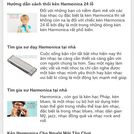
Hướng dẫn cách thổi kèn Harmonica 24 lỗ
Đối với những bạn có niềm đam mê với các
loại nhạc cụ đặc biệt là kèn Harmonica thì sẽ
không còn xa lạ đối với chiếc kèn Harmonica
24 lỗ bởi đây là một trong những dòng kèn
kèn Harmonica rất phổ biến.
Tìm gia sư dạy Harmonica tại nhà
Cuộc sống bận rộn tất bật như hiện nay thì
âm nhạc lại càng cần thiết và càng gần với
con người chúng ta hơn. Sau một ngày làm
việc vất vả mệt nhọc ta chỉ cần nghe được
một bản nhạc mình yêu thích hay bản nhạc
vui bất kì cũng là một động lực mạnh mẽ giúp
Tìm gia sư Harmonica tại nhà
Harmonica , còn gọi là kèn hạc Pháp, kèn
blues, là một nhạc cụ bộ hơi sử dụng trên
toàn thế giới trong nhiều thể loại âm nhạc,
đặc biệt là trong nhạc blues, nhạc dân gian
Mỹ, jazz, nhạc đồng quê và nhạc rock and
roll.
Kèn Harmonica Cho Người Mới Tập Chơi