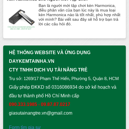
Bạn là người mới tập chơi kèn Harmonica,
điều phân vân của bạn lúc này là mua loại
kèn Harmonica nào là tốt nhất, phù hợp nhất
với mình? Bài viết sau đây sẽ hỗ trợ bạn trả
lời các câu hỏi đó.
HỆ THỐNG WEBSITE VÀ ỨNG DỤNG
DAYKEMTAINHA.VN
CTY TNHH DỊCH VỤ TÀI NĂNG TRẺ
Trụ sở: 1269/17 Phạm Thế Hiển, Phường 5, Quận 8, HCM
Giấy phép ĐKKD số 0316086934 do sở kế hoạch và
đầu tư thành phố Hồ Chí Minh cấp
090.333.1985 - 09.87.87.0217
giasutainangtre.vn@gmail.com
Form tìm gia sư