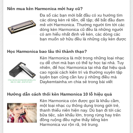
Nên mua kèn Harmonica mới hay cũ?
Đa số các bạn mới bắt đầu có xu hướng tìm
các dòng kèn rẻ tiền, dễ tập; để bắt đầu đam
mê với Harmonica. Thường người tìm tới các
dòng kèn Harmonica cũ đều là những người
có am hiểu nhất định về kèn, các dòng các
bạn muốn sở hữu đều là những cây kèn được
Học Harmonica bao lâu thì thành thạo?
Kèn Harmonica là một trong những loại nhạc
cụ dễ chơi mà bạn có thể tự học tại nhà. Tuy
nhiên, để học Harmonica tại nhà đạt hiệu quả
cao ngoài cách kiên trì và thường xuyên tập
luyện bạn cũng cần lưu ý những điều mà
Daykemtainha.vn chia sẻ trong bài viết
Hướng dẫn cách thổi kèn Harmonica 10 lỗ hiệu quả
Kèn Harmonica còn được gọi là khẩu cầm,
một loại nhạc cụ thông dụng trong giới trẻ,
thanh thiếu niên hiện nay. Dù bạn đi tới các
bữa tiệc, sân khấu lớn, trong rừng hay trên
đồng ruộng đều nghe thấy tiếng kèn
Harmonica vui rộn rã, trẻ trung.