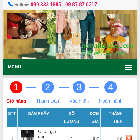
090 333 1985
-
09 87 87 0217
Hotline:
MENU
1
2
3
4
Giỏ hàng
Thanh toán
Xác nhận
Hoàn thành
STT
SẢN PHẨM
SỐ
ĐƠN
THÀNH
-
LƯỢNG
GIÁ
TIỀN
Chọn giá
đàn
1
0 đ
0 đ