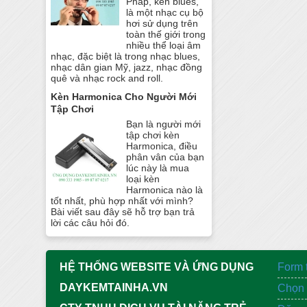
Pháp, kèn blues,
là một nhạc cụ bộ
hơi sử dụng trên
toàn thế giới trong
nhiều thể loại âm
nhạc, đặc biệt là trong nhạc blues,
nhạc dân gian Mỹ, jazz, nhạc đồng
quê và nhạc rock and roll.
Kèn Harmonica Cho Người Mới
Tập Chơi
Bạn là người mới
tập chơi kèn
Harmonica, điều
phân vân của bạn
lúc này là mua
loại kèn
Harmonica nào là
tốt nhất, phù hợp nhất với mình?
Bài viết sau đây sẽ hỗ trợ bạn trả
lời các câu hỏi đó.
HỆ THỐNG WEBSITE VÀ ỨNG DỤNG
Form 
DAYKEMTAINHA.VN
Chọn 