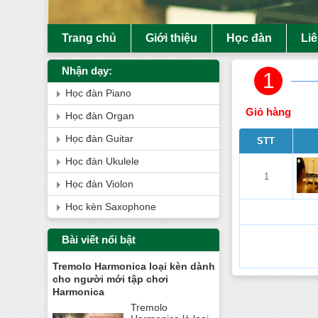
Trang chủ
Giới thiệu
Học đàn
Li
Nhận dạy:
1
Học đàn Piano
Giỏ hàng
Học đàn Organ
Học đàn Guitar
STT
Học đàn Ukulele
1
Học đàn Violon
Học kèn Saxophone
Bài viết nổi bật
Tremolo Harmonica loại kèn dành
cho người mới tập chơi
Harmonica
Tremolo