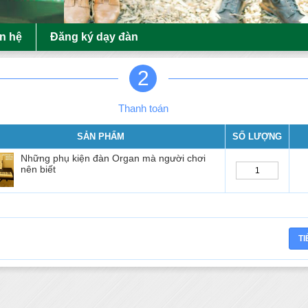
ên hệ
Đăng ký dạy đàn
2
Thanh toán
SẢN PHẨM
SỐ LƯỢNG
Những phụ kiện đàn Organ mà người chơi
nên biết