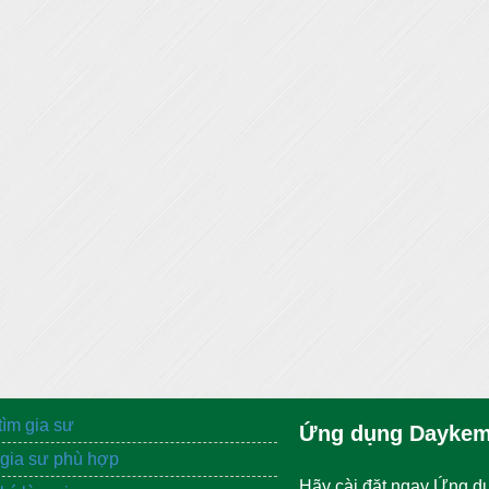
tìm gia sư
Ứng dụng Daykem
gia sư phù hợp
Hãy cài đặt ngay Ứng d