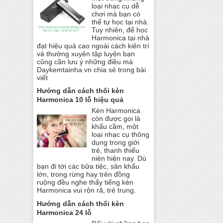
loại nhạc cụ dễ
chơi mà bạn có
thể tự học tại nhà.
Tuy nhiên, để học
Harmonica tại nhà
đạt hiệu quả cao ngoài cách kiên trì
và thường xuyên tập luyện bạn
cũng cần lưu ý những điều mà
Daykemtainha.vn chia sẻ trong bài
viết
Hướng dẫn cách thổi kèn
Harmonica 10 lỗ hiệu quả
Kèn Harmonica
còn được gọi là
khẩu cầm, một
loại nhạc cụ thông
dụng trong giới
trẻ, thanh thiếu
niên hiện nay. Dù
bạn đi tới các bữa tiệc, sân khấu
lớn, trong rừng hay trên đồng
ruộng đều nghe thấy tiếng kèn
Harmonica vui rộn rã, trẻ trung.
Hướng dẫn cách thổi kèn
Harmonica 24 lỗ