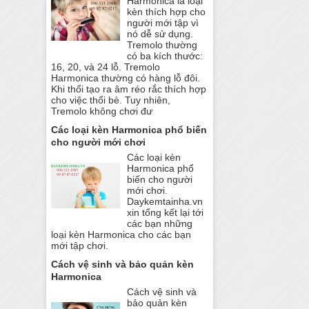
Harmonica là loại
kèn thích hợp cho
người mới tập vì
nó dễ sử dụng.
Tremolo thường
có ba kích thước:
16, 20, và 24 lỗ. Tremolo
Harmonica thường có hàng lỗ đôi.
Khi thổi tạo ra âm réo rắc thích hợp
cho việc thổi bè. Tuy nhiên,
Tremolo không chơi đư
Các loại kèn Harmonica phổ biến
cho người mới chơi
Các loại kèn
Harmonica phổ
biến cho người
mới chơi.
Daykemtainha.vn
xin tổng kết lại tới
các bạn những
loại kèn Harmonica cho các bạn
mới tập chơi.
Cách vệ sinh và bảo quản kèn
Harmonica
Cách vệ sinh và
bảo quản kèn