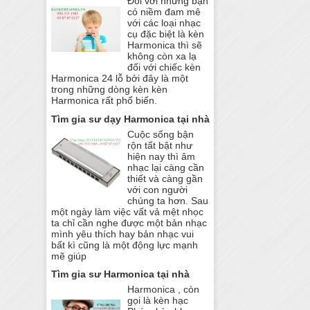
Đối với những bạn
có niềm đam mê
với các loại nhạc
cụ đặc biệt là kèn
Harmonica thì sẽ
không còn xa lạ
đối với chiếc kèn
Harmonica 24 lỗ bởi đây là một
trong những dòng kèn kèn
Harmonica rất phổ biến.
Tìm gia sư dạy Harmonica tại nhà
Cuộc sống bận
rộn tất bật như
hiện nay thì âm
nhạc lại càng cần
thiết và càng gần
với con người
chúng ta hơn. Sau
một ngày làm việc vất vả mệt nhọc
ta chỉ cần nghe được một bản nhạc
mình yêu thích hay bản nhạc vui
bất kì cũng là một động lực mạnh
mẽ giúp
Tìm gia sư Harmonica tại nhà
Harmonica , còn
gọi là kèn hạc