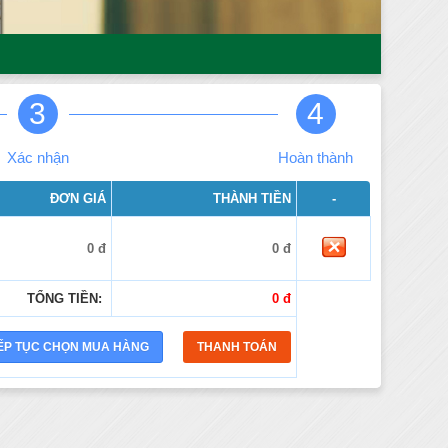
3
4
Xác nhận
Hoàn thành
ĐƠN GIÁ
THÀNH TIỀN
-
0 đ
0 đ
TỔNG TIỀN:
0 đ