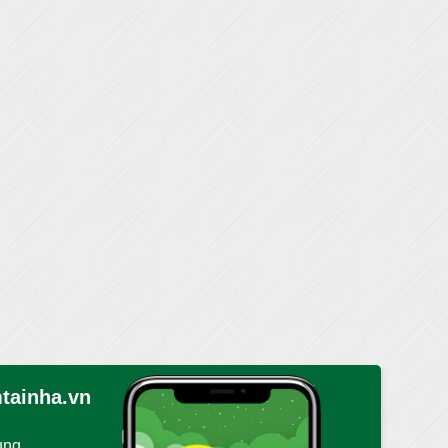
tainha.vn
ụng