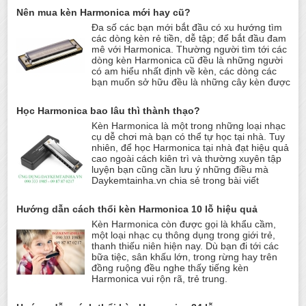
Nên mua kèn Harmonica mới hay cũ?
Đa số các bạn mới bắt đầu có xu hướng tìm
các dòng kèn rẻ tiền, dễ tập; để bắt đầu đam
mê với Harmonica. Thường người tìm tới các
dòng kèn Harmonica cũ đều là những người
có am hiểu nhất định về kèn, các dòng các
bạn muốn sở hữu đều là những cây kèn được
Học Harmonica bao lâu thì thành thạo?
Kèn Harmonica là một trong những loại nhạc
cụ dễ chơi mà bạn có thể tự học tại nhà. Tuy
nhiên, để học Harmonica tại nhà đạt hiệu quả
cao ngoài cách kiên trì và thường xuyên tập
luyện bạn cũng cần lưu ý những điều mà
Daykemtainha.vn chia sẻ trong bài viết
Hướng dẫn cách thổi kèn Harmonica 10 lỗ hiệu quả
Kèn Harmonica còn được gọi là khẩu cầm,
một loại nhạc cụ thông dụng trong giới trẻ,
thanh thiếu niên hiện nay. Dù bạn đi tới các
bữa tiệc, sân khấu lớn, trong rừng hay trên
đồng ruộng đều nghe thấy tiếng kèn
Harmonica vui rộn rã, trẻ trung.