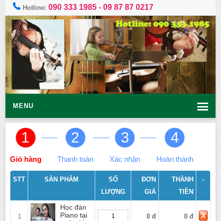
090 333 1985
-
09 87 87 0217
Hotline:
MENU
1
2
3
4
Giỏ hàng
Thanh toán
Xác nhận
Hoàn thành
STT
SẢN PHẨM
SỐ
ĐƠN
THÀNH
-
LƯỢNG
GIÁ
TIỀN
Học đàn
Piano tại
1
0 đ
0 đ