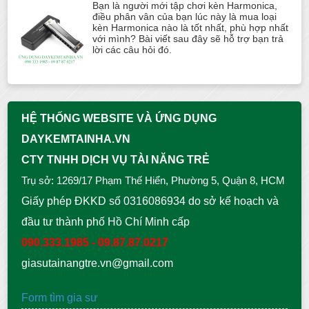
Bạn là người mới tập chơi kèn Harmonica,
điều phân vân của bạn lúc này là mua loại
kèn Harmonica nào là tốt nhất, phù hợp nhất
với mình? Bài viết sau đây sẽ hỗ trợ bạn trả
lời các câu hỏi đó.
HỆ THỐNG WEBSITE VÀ ỨNG DỤNG
DAYKEMTAINHA.VN
CTY TNHH DỊCH VỤ TÀI NĂNG TRẺ
Trụ sở: 1269/17 Phạm Thế Hiển, Phường 5, Quận 8, HCM
Giấy phép ĐKKD số 0316086934 do sở kế hoạch và
đầu tư thành phố Hồ Chí Minh cấp
090.333.1985 - 09.87.87.0217
giasutainangtre.vn@gmail.com
Form tìm gia sư