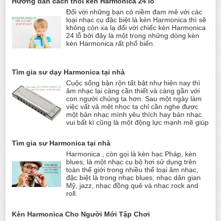
Hướng dẫn cách thổi kèn Harmonica 24 lỗ
Đối với những bạn có niềm đam mê với các
loại nhạc cụ đặc biệt là kèn Harmonica thì sẽ
không còn xa lạ đối với chiếc kèn Harmonica
24 lỗ bởi đây là một trong những dòng kèn
kèn Harmonica rất phổ biến.
Tìm gia sư dạy Harmonica tại nhà
Cuộc sống bận rộn tất bật như hiện nay thì
âm nhạc lại càng cần thiết và càng gần với
con người chúng ta hơn. Sau một ngày làm
việc vất vả mệt nhọc ta chỉ cần nghe được
một bản nhạc mình yêu thích hay bản nhạc
vui bất kì cũng là một động lực mạnh mẽ giúp
Tìm gia sư Harmonica tại nhà
Harmonica , còn gọi là kèn hạc Pháp, kèn
blues, là một nhạc cụ bộ hơi sử dụng trên
toàn thế giới trong nhiều thể loại âm nhạc,
đặc biệt là trong nhạc blues, nhạc dân gian
Mỹ, jazz, nhạc đồng quê và nhạc rock and
roll.
Kèn Harmonica Cho Người Mới Tập Chơi