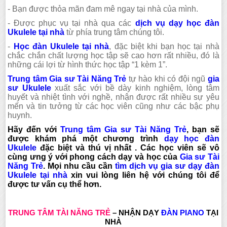
- Bạn được thỏa mãn đam mê ngay tại nhà của mình.
- Được phục vụ tại nhà qua các
dịch vụ dạy học đàn
Ukulele tại nhà
từ phía trung tâm chúng tôi.
-
Học đàn Ukulele tại nhà
, đặc biệt khi bạn học tại nhà
chắc chắn chất lượng học tập sẽ cao hơn rất nhiều, đó là
những cái lợi từ hình thức học tập “1 kèm 1”.
Trung tâm Gia sư Tài Năng Trẻ
tự hào khi có đội ngũ
gia
sư Ukulele
xuất sắc với bề dày kinh nghiệm, lòng tâm
huyết và nhiệt tình với nghề, nhận được rất nhiều sự yêu
mến và tin tưởng từ các học viên cũng như các bậc phụ
huynh.
Hãy đến với
Trung tâm Gia sư Tài Năng Trẻ
, bạn sẽ
được khám phá một chương trình
dạy học đàn
U
kulele
đặc biệt và thú vị nhất . Các học viên sẽ vô
cùng ưng ý với phong cách dạy và học của
Gia sư Tài
Năng Trẻ
. Mọi nhu cầu cần
tìm dịch vụ gia sư dạy đàn
Ukulele tại nhà
xin vui lòng liên hệ với chúng tôi để
được tư vấn cụ thể hơn.
TRUNG TÂM TÀI NĂNG TRẺ
– NHẬN DẠY
ĐÀN
PIANO
TẠI
NHÀ