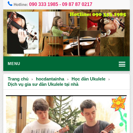
090 333 1985
-
09 87 87 0217
Hotline:
MENU
Trang chủ
hocdantainha
Học đàn Ukulele
Dịch vụ gia sư đàn Ukulele tại nhà