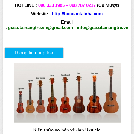
HOTLINE :
090 333 1985 – 098 787 0217
(Cô Mượt)
Website :
http://hocdantainha.com
Email
:
giasutainangtre.vn@gmail.com
-
info@giasutainangtre.vn
Thông tin cùng loại
Kiến thức cơ bản về đàn Ukulele