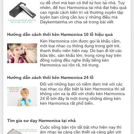
cụ dễ chơi mà bạn có thể tự học tại nhà. Tuy
nhiên, để học Harmonica tại nhà đạt hiệu quả
cao ngoài cách kiên trì và thường xuyên tập
luyện bạn cũng cần lưu ý những điều mà
Daykemtainha.vn chia sẻ trong bài viết
Hướng dẫn cách thổi kèn Harmonica 10 lỗ hiệu quả
Kèn Harmonica còn được gọi là khẩu cầm,
một loại nhạc cụ thông dụng trong giới trẻ,
thanh thiếu niên hiện nay. Dù bạn đi tới các
bữa tiệc, sân khấu lớn, trong rừng hay trên
đồng ruộng đều nghe thấy tiếng kèn
Harmonica vui rộn rã, trẻ trung.
Hướng dẫn cách thổi kèn Harmonica 24 lỗ
Đối với những bạn có niềm đam mê với các
loại nhạc cụ đặc biệt là kèn Harmonica thì sẽ
không còn xa lạ đối với chiếc kèn Harmonica
24 lỗ bởi đây là một trong những dòng kèn
kèn Harmonica rất phổ biến.
Tìm gia sư dạy Harmonica tại nhà
Cuộc sống bận rộn tất bật như hiện nay thì
âm nhạc lại càng cần thiết và càng gần với