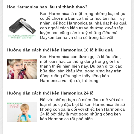
Học Harmonica bao lâu thì thành thạo?
Kèn Harmonica là một trong những loại nhạc
cụ dễ chơi mà bạn có thể tự học tại nhà. Tuy
nhiên, để học Harmonica tại nhà đạt hiệu quả
cao ngoài cách kiên trì và thường xuyên tập
luyện bạn cũng cần lưu ý những điều mà
Daykemtainha.vn chia sẻ trong bài viết
Hướng dẫn cách thổi kèn Harmonica 10 lỗ hiệu quả
Kèn Harmonica còn được gọi là khẩu cầm,
một loại nhạc cụ thông dụng trong giới trẻ,
thanh thiếu niên hiện nay. Dù bạn đi tới các
bữa tiệc, sân khấu lớn, trong rừng hay trên
đồng ruộng đều nghe thấy tiếng kèn
Harmonica vui rộn rã, trẻ trung.
Hướng dẫn cách thổi kèn Harmonica 24 lỗ
Đối với những bạn có niềm đam mê với các
loại nhạc cụ đặc biệt là kèn Harmonica thì sẽ
không còn xa lạ đối với chiếc kèn Harmonica
24 lỗ bởi đây là một trong những dòng kèn
kèn Harmonica rất phổ biến.