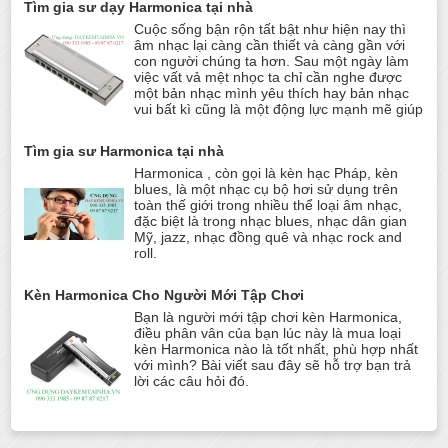
Tìm gia sư dạy Harmonica tại nhà
Cuộc sống bận rộn tất bật như hiện nay thì
âm nhạc lại càng cần thiết và càng gần với
con người chúng ta hơn. Sau một ngày làm
việc vất vả mệt nhọc ta chỉ cần nghe được
một bản nhạc mình yêu thích hay bản nhạc
vui bất kì cũng là một động lực mạnh mẽ giúp
Tìm gia sư Harmonica tại nhà
Harmonica , còn gọi là kèn hạc Pháp, kèn
blues, là một nhạc cụ bộ hơi sử dụng trên
toàn thế giới trong nhiều thể loại âm nhạc,
đặc biệt là trong nhạc blues, nhạc dân gian
Mỹ, jazz, nhạc đồng quê và nhạc rock and
roll.
Kèn Harmonica Cho Người Mới Tập Chơi
Bạn là người mới tập chơi kèn Harmonica,
điều phân vân của bạn lúc này là mua loại
kèn Harmonica nào là tốt nhất, phù hợp nhất
với mình? Bài viết sau đây sẽ hỗ trợ bạn trả
lời các câu hỏi đó.