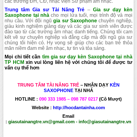
các trường ĐH, CĐ, nhạc viện Sư phạm âm nhạc.
Trung tâm Gia sư Tài Năng Trẻ
–
Gia sư dạy kèn
Saxophone tại nhà
cho mọi lứa tuổi, mọi trình độ và mọi
nhu cầu. Với đội ngũ
gia sư Saxophone
chuyên nghiệp,
giàu kinh nghiệm giảng dạy và các gia sư sinh viên được
đào tạo từ các trường âm nhạc danh tiếng. Chúng tôi cam
kết về sự chuyên nghiệp và đẳng cấp mà đội ngũ gia sư
chúng tôi hiện có. Hy vọng sẽ giúp cho các bạn trẻ thỏa
mãn niềm đam mê âm nhạc, tự tin và tỏa sáng.
Mọi chi tiết cần
tìm gia sư dạy kèn Saxophone tại nhà
TP HCM
xin vui lòng liên hệ với chúng tôi để được tư
vấn cụ thể hơn
TRUNG TÂM TÀI NĂNG TRẺ
– NHẬN DẠY
KÈN
SAXOPHONE
TẠI NHÀ
HOTLINE :
090 333 1985 – 098 787 0217
(Cô Mượt)
Website :
http://hocdantainha.com
Email
:
giasutainangtre.vn@gmail.com
-
info@giasutainangtre.vn