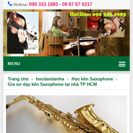
090 333 1985
-
09 87 87 0217
Hotline:
MENU
Trang chủ
hocdantainha
Học kèn Saxophone
Gia sư dạy kèn Saxophone tại nhà TP HCM