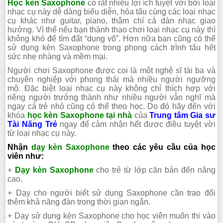
Học kèn Saxophone
có rất nhiều lợi ích tuyệt vời bởi loại
nhạc cụ này dễ dàng biểu diễn, hòa tấu cùng các loại nhạc
cụ khác như guitar, piano, thậm chí cả dàn nhạc giao
hưởng. Vì thế nếu bạn thành thạo chơi loại nhạc cụ này thì
không khó để tìm đất “dụng võ”. Hơn nữa bạn cũng có thể
sử dụng kèn Saxophone trong phong cách trình tấu hết
sức nhẹ nhàng và mềm mại.
Người chơi Saxophone được coi là một nghệ sĩ tài ba và
chuyên nghiệp với phong thái mà nhiều người ngưỡng
mộ. Đặc biệt loại nhạc cụ này không chỉ thích hợp với
riêng người trưởng thành như nhiều người vẫn nghĩ mà
ngay cả trẻ nhỏ cũng có thể theo học. Do đó hãy đến với
khóa
học kèn Saxophone tại nhà
của
Trung tâm Gia sư
Tài Năng Trẻ
ngay để cảm nhận hết được điều tuyệt vời
từ loại nhạc cụ này.
Nhận
dạy kèn Saxophone
theo các yêu cầu của học
viên như:
+
Dạy kèn Saxophone
cho trẻ từ lớp căn bản đến nâng
cao.
+ Dạy cho người biết sử dụng Saxophone cần trao đổi
thêm khả năng đàn trong thời gian ngắn.
+ Dạy sử dụng kèn Saxophone cho học viên muốn thi vào