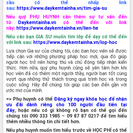
cầu có thể nhấp link
sau:
https://www.daykemtainha.vn/tim-gia-su
Nếu quý PHỤ HUYNH cần thêm sự tư vấn đến
từ
Daykemtainha.vn
có thể đến với link
này:
https://www.daykemtainha.vn/lien-he
Nếu các bạn GIA SƯ muốn tìm lớp để dạy có thể đến
với link sau:
https://www.daykemtainha.vn/lop-hoc
Lựa chọn Gia sư của chúng tôi, các bạn học viên sẽ được
tiếp cận với những phương pháp học mới, qua đó giúp
người học trở nên hứng thú và chủ động tiếp nhận kiến
thức. Hơn nữa, quý phụ huynh cũng sẽ yên tâm hơn khi
học viên đã có thêm một người thầy, người bạn tốt cùng
vượt qua những thử thách trong quá trình học và trong
cuộc sống. Hãy để chúng tôi giúp các bạn đến gần với
ước mơ của mình.
=> Phụ huynh có thể
Đăng ký ngay khóa học để nhận
ưu đãi dành riêng cho 100 người đầu tiên tại
đây
,
hoặc nếu có gì không rõ bạn có thể gọi đến
chúng tôi
090 333 1985 – 09 87 87 0217
để tìm hiểu
thêm nhiều thông tin chi tiết hơn.
Nếu phụ huynh muốn tìm hiểu trước về HỌC PHÍ có thể