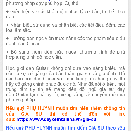
phương pháp dạy phù hợp. Cụ thể:
+
Giới thiệu về các khái niệm nhạc lý cơ bản, tư thế chơi
đàn,..
.
+
Nhận biết, sử dụng và phân biệt các tiết điệu đệm, các
loại âm sắc.
+
Hướng dẫn học viên thực hành các tác phẩm tiêu biểu
đánh đàn
Guitar
.
+
Bổ sung thêm kiến thức ngoài chương trình để phù
hợp từng trình độ học viên.
Học giỏi đàn
Guitar
không chỉ dựa vào năng khiếu mà
còn là sự cố gắng của bản thân, gia sư và gia đình. Dù
các bạn học đàn
Guitar
với mục tiêu gì đi chăng nữa thì
hãy cố gắng chinh phục được nó. Như đã nói ở trên, một
trung tâm uy tín sẽ mang đến đội ngũ gia sư dạy
đàn
Guitar
tại nhà uy tín, vững vàng về chuyên môn và
phương pháp.
Nếu quý PHỤ HUYNH muốn tìm hiểu thêm thông tin
của GIA SƯ thì có thể đến với link
sau:
https://www.daykemtainha.vn/gia-su
Nếu quý PHỤ HUYNH muốn tìm kiếm GIA SƯ theo
yêu