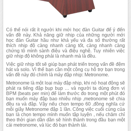
Có thể nói rất ít người khi mới học đàn Guitar để ý đến
vấn đề này. Khả năng giữ nhịp của những người mới
học đàn Guitar hầu như khá yếu và đa số thường rất
thích nhịp độ càng nhanh càng tốt, càng nhanh càng
chứng tỏ mình sành điệu và điệu nghệ. Tuy nhiên việc
giữ nhịp độ không phải là nhanh mà là đều.
Việc giữ nhịp tốt sẽ giúp bạn phát triển trong vấn đề đệm
hát và solo. Vì thế bạn cần một công cụ hỗ trợ bạn trong
vấn đề này đó chính là máy đập nhịp: Metronome.
Metronome là một loại máy đập nhịp, khi nó hoạt động sẽ
phát ra tiếng đập bụp bụp … và người ta dùng đơn vị
BPM (beats per min) để làm thước đo trong một phút đó
bạn muốn máy đập bao nhiêu nhịp ,metronome sẽ chia
đều ra và đập. Vậy nếu chọn tempo 60 ,đồng nghĩa cứ
mỗi giây Metronome đập 1 lần. Công việc cuối cùng của
bạn là chọn tempo mình muốn tập luyện , nếu chăm chỉ
theo thời gian dần dần sẽ hình thành trong đầu bạn một
cái metronome, và lúc đó bạn thành tài.