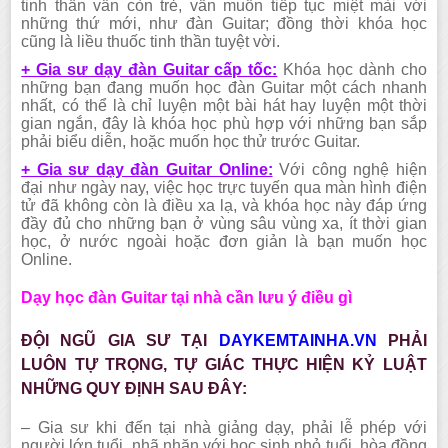
tinh thần vẫn còn trẻ, vẫn muốn tiếp tục miệt mài với
những thứ mới, như đàn Guitar; đồng thời khóa học
cũng là liều thuốc tinh thần tuyệt vời.
+ Gia sư dạy đàn Guitar cấp tốc:
Khóa học dành cho
những bạn đang muốn học đàn Guitar một cách nhanh
nhất, có thể là chỉ luyện một bài hát hay luyện một thời
gian ngắn, đây là khóa học phù hợp với những bạn sắp
phải biểu diễn, hoặc muốn học thử trước Guitar.
+ Gia sư dạy đàn Guitar Online:
Với công nghệ hiện
đại như ngày nay, việc học trực tuyến qua màn hình điện
tử đã không còn là điều xa lạ, và khóa học này đáp ứng
đầy đủ cho những bạn ở vùng sâu vùng xa, ít thời gian
học, ở nước ngoài hoặc đơn giản là bạn muốn học
Online.
Dạy học đàn Guitar tại nhà cần lưu ý điều gì
ĐỘI NGŨ GIA SƯ TẠI
DAYKEMTAINHA.VN
PHẢI
LUÔN TỰ TRỌNG, TỰ GIÁC THỰC HIỆN KỶ LUẬT
NHỮNG QUY ĐỊNH SAU ĐÂY:
– Gia sư khi đến tại nhà giảng dạy, phải lễ phép với
người lớn tuổi, nhã nhặn với học sinh nhỏ tuổi, hòa đồng