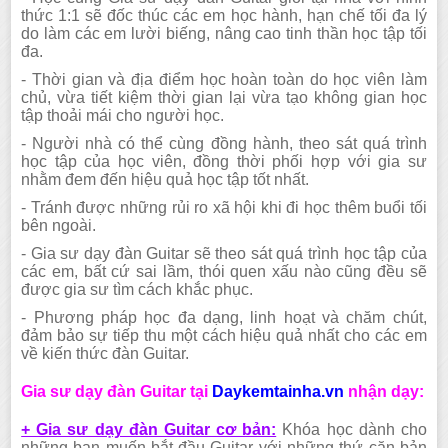
thức 1:1 sẽ đốc thúc các em học hành, hạn chế tối đa lý
do làm các em lười biếng, nâng cao tinh thần học tập tối
đa.
- Thời gian và địa điểm học hoàn toàn do học viên làm
chủ, vừa tiết kiệm thời gian lại vừa tạo không gian học
tập thoải mái cho người học.
- Người nhà có thể cùng đồng hành, theo sát quá trình
học tập của học viên, đồng thời phối hợp với gia sư
nhằm đem đến hiệu quả học tập tốt nhất.
- Tránh được những rủi ro xã hội khi đi học thêm buổi tối
bên ngoài.
- Gia sư dạy đàn Guitar sẽ theo sát quá trình học tập của
các em, bất cứ sai lầm, thói quen xấu nào cũng đều sẽ
được gia sư tìm cách khắc phục.
- Phương pháp học đa dạng, linh hoạt và chăm chút,
đảm bảo sự tiếp thu một cách hiệu quả nhất cho các em
về kiến thức đàn Guitar.
Gia sư dạy đàn Guitar tại
Daykemtainha.v
n
nhận dạy:
+ Gia sư dạy đàn Guitar cơ bản:
Khóa học dành cho
những bạn muốn bắt đầu Guitar với những thứ căn bản