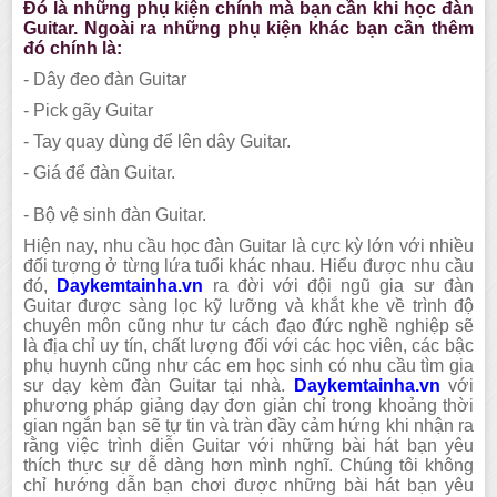
Đó là những phụ kiện chính mà bạn cần khi học đàn
Guitar. Ngoài ra những phụ kiện khác bạn cần thêm
đó chính là:
- Dây đeo đàn Guitar
- Pick gãy Guitar
- Tay quay dùng để lên dây Guitar.
- Giá để đàn Guitar.
- Bộ vệ sinh đàn Guitar.
Hiện nay, nhu cầu học đàn Guitar là cực kỳ lớn với nhiều
đối tượng ở từng lứa tuổi khác nhau. Hiểu được nhu cầu
đó,
Daykemtainha.vn
ra đời với đội ngũ gia sư đàn
Guitar được sàng lọc kỹ lưỡng và khắt khe về trình độ
chuyên môn cũng như tư cách đạo đức nghề nghiệp sẽ
là địa chỉ uy tín, chất lượng đối với các học viên, các bậc
phụ huynh cũng như các em học sinh có nhu cầu tìm gia
sư dạy kèm đàn Guitar tại nhà.
Daykemtainha.vn
với
phương pháp giảng dạy đơn giản chỉ trong khoảng thời
gian ngắn bạn sẽ tự tin và tràn đầy cảm hứng khi nhận ra
rằng việc trình diễn Guitar với những bài hát bạn yêu
thích thực sự dễ dàng hơn mình nghĩ. Chúng tôi không
chỉ hướng dẫn bạn chơi được những bài hát bạn yêu