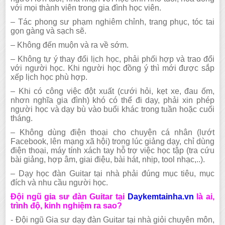
với mọi thành viên trong gia đình học viên.
– Tác phong sư phạm nghiêm chỉnh, trang phục, tóc tai
gọn gàng và sạch sẽ.
– Không đến muộn và ra về sớm.
– Không tự ý thay đổi lịch học, phải phối hợp và trao đổi
với người học. Khi người học đồng ý thì mới được sắp
xếp lịch học phù hợp.
– Khi có công việc đột xuất (cưới hỏi, kẹt xe, đau ốm,
nhơn nghĩa gia đình) khó có thể đi dạy, phải xin phép
người học và dạy bù vào buổi khác trong tuần hoặc cuối
tháng.
– Không dùng điện thoại cho chuyện cá nhân (lướt
Facebook, lên mạng xã hội) trong lúc giảng dạy, chỉ dùng
điện thoại, máy tính xách tay hỗ trợ việc học tập (tra cứu
bài giảng, hợp âm, giai điệu, bài hát, nhịp, tool nhạc,..).
– Dạy học đàn Guitar tại nhà phải đúng mục tiêu, mục
đích và nhu cầu người học.
Đội ngũ gia sư đàn Guitar tại
Daykemtainha.vn
là ai,
trình độ, kinh nghiệm ra sao?
- Đội ngũ Gia sư dạy đàn Guitar tại nhà giỏi chuyên môn,