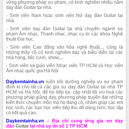
vững phương pháp sư phạm, có kinh nghiệm nhiều năm
dạy đàn
Guitar
tại nhà.
- Sinh viên Nam hoặc sinh viên Nữ dạy đàn
Guitar
tại
nhà.
- Sinh viên dạy đàn
Guitar
tại nhà chuyên ngành sư
phạm Âm nhạc, Thanh nhạc, nhạc cụ từ các khoa Nghệ
thuât Đại học.
- Sinh viên Cao đẳng văn hóa nghệ thuật,... cũng là
những thầy cô có kinh nghiệm dạy và biễu diễn tại các
nhà hàng, tiệc cưới, show,...
- Sinh viên và giáo viên Nhạc viện TP HCM và Học viện
Âm nhạc quốc gia Hà Nội
Daykemtainha.vn
luôn bồi dưỡng nghiệp vụ sư phạm
định kì cho tất cả các gia sư dạy đàn
Guitar
tại nhà TP
HCM và Hà Nội, để họ tiếp tục cập nhật tối ưu hoá các
phương pháp giảng dạy, phương pháp truyền đạt những
kiến thức chuyên môn mà họ đang có, nhằm giúp các em
học sinh, các bạn học viên tiếp thu dễ dàng hơn, học tập
có kết quả cao.
Daykemtainha.vn
–
Địa chỉ cung ứng
gia sư dạy
đàn
Guitar
tại nhà uy tín số 1 TP HCM