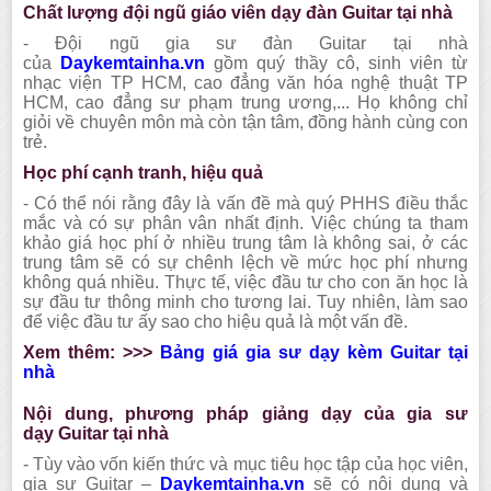
Chất lượng đội ngũ giáo viên dạy đàn
Guitar
tại nhà
-
Đội ngũ gia sư đàn
Guitar
tại nhà
của
Daykemtainha.vn
gồm quý thầy cô, sinh viên từ
nhạc viện TP HCM, cao đẳng văn hóa nghệ thuật TP
HCM, cao đẳng sư phạm trung ương
,.
.. Họ không chỉ
giỏi về chuyên môn mà còn tận tâm, đồng hành cùng con
trẻ.
Học phí cạnh tranh, hiệu quả
-
Có thể nói rằng đây là vấn đề mà quý PHHS điều thắc
mắc và có sự phân vân nhất định. Việc chúng ta tham
khảo giá học phí ở nhiều trung tâm là không sai, ở các
trung tâm sẽ có sự chênh lệch về mức học phí nhưng
không quá nhiều. Thực tế, việc đầu tư cho con ăn học là
sự đầu tư thông minh cho tương lai. Tuy nhiên, làm sao
để việc đầu tư ấy sao cho hiệu quả là một vấn đề.
Xem thêm: >>>
Bảng giá gia sư dạy kèm
Guitar
tại
nhà
Nội dung, phương pháp giảng dạy của gia sư
dạy
Guitar
tại nhà
-
Tùy vào vốn kiến thức và mục tiêu học tập của học viên,
gia sư
Guitar
–
Daykemtainha.vn
sẽ có nội dung và