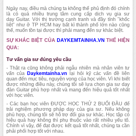
Ngày nay, điều mà chúng ta không thể phủ định đó chính
là có quá nhiều trung tâm cung cấp dịch vụ gia sư
dạy
Guitar.
Với thị trường cạnh tranh và đầy tính "khốc
liệt" như ở TP HCM hay bất kì thành phố lớn nào cũng
thế, muốn tồn tại được thì phải mang đến sự khác biệt.
SỰ KHÁC BIỆT CỦA
DAYKEMTAINHA.VN
THỂ HIỆN
QUA:
Tư vấn gia sư đúng yêu cầu
-
Thật ra cũng không phải ngẫu nhiên mà nhân viên tư
vấn của
Daykemtainha.vn
lại hỏi kỹ các vấn đề liên
quan đến mục tiêu, nguyện vọng của học viên. Vì khi biết
được những điều này, chúng tôi sẽ lựa chọn gia sư dạy
đàn
Guitar
phù hợp nhất và mang đến hiệu quả tốt nhất
với học viên.
-
Các bạn học viên ĐƯỢC HỌC THỬ 2 BUỔI ĐẦU để
trải nghiệm phương pháp dạy của gia sư. Nếu không
phù hợp,
chúng tôi
sẽ hỗ trợ đổi gia sư khác. Học tập có
hiệu quả hay không thì phụ thuộc vào rất nhiều yếu tố.
Chính vì vậy, để đạt được kết quả tốt nhất, chúng ta cần
phải phối hợp tốt với nhau.