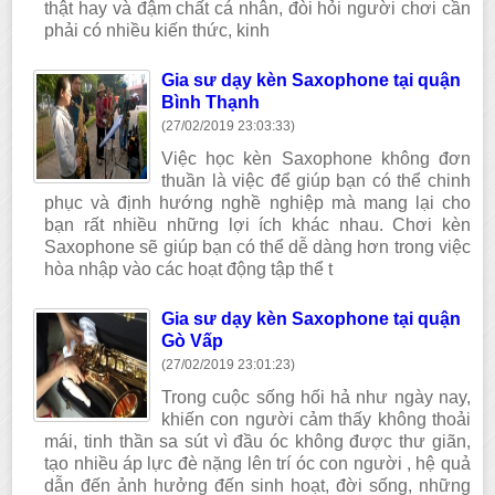
thật hay và đậm chất cá nhân, đòi hỏi người chơi cần
phải có nhiều kiến thức, kinh
Gia sư dạy kèn Saxophone tại quận
Bình Thạnh
(27/02/2019 23:03:33)
Việc học kèn Saxophone không đơn
thuần là việc để giúp bạn có thể chinh
phục và định hướng nghề nghiệp mà mang lại cho
bạn rất nhiều những lợi ích khác nhau. Chơi kèn
Saxophone sẽ giúp bạn có thể dễ dàng hơn trong việc
hòa nhập vào các hoạt động tập thể t
Gia sư dạy kèn Saxophone tại quận
Gò Vấp
(27/02/2019 23:01:23)
Trong cuộc sống hối hả như ngày nay,
khiến con người cảm thấy không thoải
mái, tinh thần sa sút vì đầu óc không được thư giãn,
tạo nhiều áp lực đè nặng lên trí óc con người , hệ quả
dẫn đến ảnh hưởng đến sinh hoạt, đời sống, những