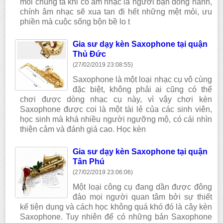
mỗi chúng ta khi có âm nhạc là người bạn đồng hành,
chính âm nhạc sẽ xua tan đi hết những mệt mỏi, ưu
phiền mà cuộc sống bộn bề lo t
Gia sư dạy kèn Saxophone tại quận
Thủ Đức
(27/02/2019 23:08:55)
Saxophone là một loại nhạc cụ vô cùng
đặc biệt, không phải ai cũng có thể
chơi được dòng nhạc cụ này, vì vậy chơi kèn
Saxophone được coi là một tài lẻ của các sinh viên,
học sinh mà khá nhiều người ngưỡng mộ, có cái nhìn
thiện cảm và đánh giá cao. Học kèn
Gia sư dạy kèn Saxophone tại quận
Tân Phú
(27/02/2019 23:06:06)
Một loại công cụ đang dần được đông
đảo mọi người quan tâm bởi sự thiết
kế tiện dụng và cách học không quá khó đó là cây kèn
Saxophone. Tuy nhiên để có những bản Saxophone