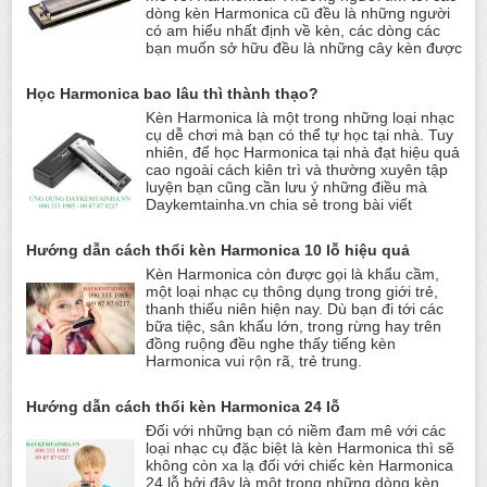
dòng kèn Harmonica cũ đều là những người
có am hiểu nhất định về kèn, các dòng các
bạn muốn sở hữu đều là những cây kèn được
Học Harmonica bao lâu thì thành thạo?
Kèn Harmonica là một trong những loại nhạc
cụ dễ chơi mà bạn có thể tự học tại nhà. Tuy
nhiên, để học Harmonica tại nhà đạt hiệu quả
cao ngoài cách kiên trì và thường xuyên tập
luyện bạn cũng cần lưu ý những điều mà
Daykemtainha.vn chia sẻ trong bài viết
Hướng dẫn cách thổi kèn Harmonica 10 lỗ hiệu quả
Kèn Harmonica còn được gọi là khẩu cầm,
một loại nhạc cụ thông dụng trong giới trẻ,
thanh thiếu niên hiện nay. Dù bạn đi tới các
bữa tiệc, sân khấu lớn, trong rừng hay trên
đồng ruộng đều nghe thấy tiếng kèn
Harmonica vui rộn rã, trẻ trung.
Hướng dẫn cách thổi kèn Harmonica 24 lỗ
Đối với những bạn có niềm đam mê với các
loại nhạc cụ đặc biệt là kèn Harmonica thì sẽ
không còn xa lạ đối với chiếc kèn Harmonica
24 lỗ bởi đây là một trong những dòng kèn