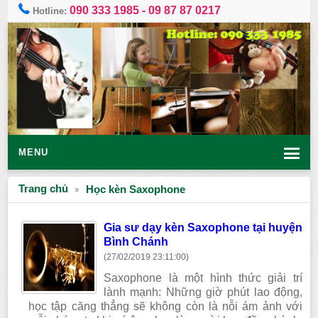
090 333 1985
-
09 87 87 0217
Hotline:
MENU
Trang chủ
Học kèn Saxophone
Gia sư dạy kèn Saxophone tại huyện
Bình Chánh
(27/02/2019 23:11:00)
Saxophone là một hình thức giải trí
lành mạnh: Những giờ phút lao động,
học tập căng thẳng sẽ không còn là nỗi ám ảnh với