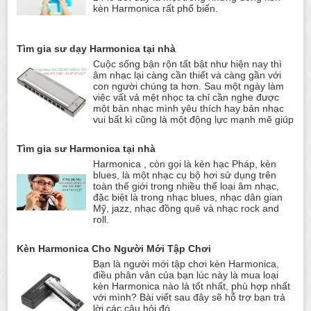
kèn Harmonica rất phổ biến.
Tìm gia sư dạy Harmonica tại nhà
Cuộc sống bận rộn tất bật như hiện nay thì
âm nhạc lại càng cần thiết và càng gần với
con người chúng ta hơn. Sau một ngày làm
việc vất vả mệt nhọc ta chỉ cần nghe được
một bản nhạc mình yêu thích hay bản nhạc
vui bất kì cũng là một động lực mạnh mẽ giúp
Tìm gia sư Harmonica tại nhà
Harmonica , còn gọi là kèn hạc Pháp, kèn
blues, là một nhạc cụ bộ hơi sử dụng trên
toàn thế giới trong nhiều thể loại âm nhạc,
đặc biệt là trong nhạc blues, nhạc dân gian
Mỹ, jazz, nhạc đồng quê và nhạc rock and
roll.
Kèn Harmonica Cho Người Mới Tập Chơi
Bạn là người mới tập chơi kèn Harmonica,
điều phân vân của bạn lúc này là mua loại
kèn Harmonica nào là tốt nhất, phù hợp nhất
với mình? Bài viết sau đây sẽ hỗ trợ bạn trả
lời các câu hỏi đó.