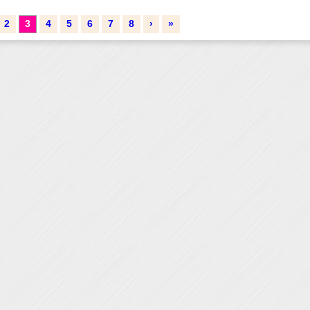
2
3
4
5
6
7
8
›
»