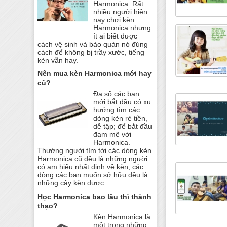
Harmonica. Rất
nhiều người hiện
nay chơi kèn
Harmonica nhưng
ít ai biết được
cách vệ sinh và bảo quản nó đúng
cách để không bị trầy xước, tiếng
kèn vẫn hay.
Nên mua kèn Harmonica mới hay
cũ?
Đa số các bạn
mới bắt đầu có xu
hướng tìm các
dòng kèn rẻ tiền,
dễ tập; để bắt đầu
đam mê với
Harmonica.
Thường người tìm tới các dòng kèn
Harmonica cũ đều là những người
có am hiểu nhất định về kèn, các
dòng các bạn muốn sở hữu đều là
những cây kèn được
Học Harmonica bao lâu thì thành
thạo?
Kèn Harmonica là
một trong những