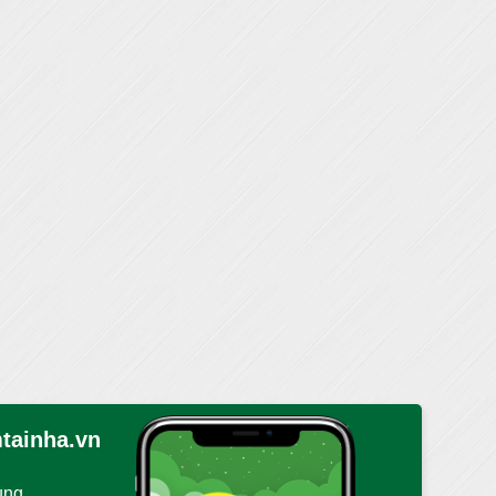
tainha.vn
ụng