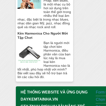
Pháp, kèn blues,
là một nhạc cụ bộ
hơi sử dụng trên
toàn thế giới trong
nhiều thể loại âm
nhạc, đặc biệt là trong nhạc blues,
nhạc dân gian Mỹ, jazz, nhạc đồng
quê và nhạc rock and roll.
Kèn Harmonica Cho Người Mới
Tập Chơi
Bạn là người mới
tập chơi kèn
Harmonica, điều
phân vân của bạn
lúc này là mua
loại kèn
Harmonica nào là
tốt nhất, phù hợp nhất với mình?
Bài viết sau đây sẽ hỗ trợ bạn trả
lời các câu hỏi đó.
HỆ THỐNG WEBSITE VÀ ỨNG DỤNG
Form 
DAYKEMTAINHA.VN
Chọn 