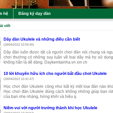
ên hệ
Đăng ký dạy đàn
ài viết
Dây đàn Ukulele và những điều cần biết
(28/04/2022 10:50:40)
Dây đàn luôn được tất cả người chơi đàn nói chung và ngư
chơi thường có những suy luận về loại dây mà họ sử dụng 
không hẳn là dễ dàng. Daykemtainha.vn xin ch
10 lời khuyên hữu ích cho người bắt đầu chơi Ukulele
(28/04/2022 10:41:47)
Học chơi đàn Ukulele cũng như bất kỳ một loại đàn nào khác 
Học chơi đàn Ukulele đúng cách không những giúp bạn rút 
của bạn nhẹ nhàng, hứng khởi và hiệu q
Niềm vui với người trưởng thành khi học Ukulele