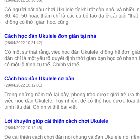
(28/04/2022 10:30:53)
Có người bắt đầu chơi Ukulele từ khi rất còn nhỏ, và nhiều 
30, 40, 50 hoặc thậm chí là các cụ bô lão đã ở cái tuổi “thất 
không có thời gian học, cũng
Cách học đàn Ukulele đơn giản tại nhà
(28/04/2022 10:21:42)
Có một sự thật rằng, việc học đàn Ukulele không hề đơn gi
đàn chỉ là một yếu tố quyết định thời gian bạn học có nhan
có một lộ trình cụ thể. Chính vì thế,
Cách học đàn Ukulele cơ bản
(28/04/2022 10:12:01)
Trong những năm trở lại đây, phong trào được giới trẻ ưa th
việc học đàn Ukulele. Tuy nhiên, để có thể học được loại 
trình lâu dài. Chính vì thế bài viết
Lời khuyên giúp cải thiện cách chơi Ukulele
(28/04/2022 10:12:45)
Để cải thiện cách chơi đàn nói chung và đàn Ukulele nói riêng