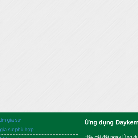
tìm gia sư
Ứng dụng Daykem
gia sư phù hợp
Hãy cài đặt ngay Ứng d