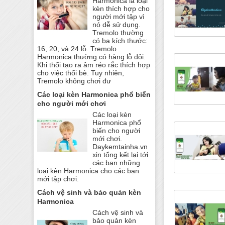
Harmonica là loại
kèn thích hợp cho
người mới tập vì
nó dễ sử dụng.
Tremolo thường
có ba kích thước:
16, 20, và 24 lỗ. Tremolo
Harmonica thường có hàng lỗ đôi.
Khi thổi tạo ra âm réo rắc thích hợp
cho việc thổi bè. Tuy nhiên,
Tremolo không chơi đư
Các loại kèn Harmonica phổ biến
cho người mới chơi
Các loại kèn
Harmonica phổ
biến cho người
mới chơi.
Daykemtainha.vn
xin tổng kết lại tới
các bạn những
loại kèn Harmonica cho các bạn
mới tập chơi.
Cách vệ sinh và bảo quản kèn
Harmonica
Cách vệ sinh và
bảo quản kèn