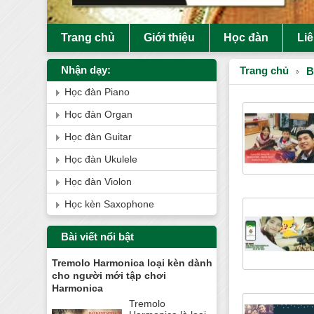
Trang chủ
Giới thiệu
Học đàn
Li
Nhận dạy:
Trang chủ
B
Học đàn Piano
Học đàn Organ
Học đàn Guitar
Học đàn Ukulele
Học đàn Violon
Học kèn Saxophone
Bài viết nổi bật
Tremolo Harmonica loại kèn dành
cho người mới tập chơi
Harmonica
Tremolo