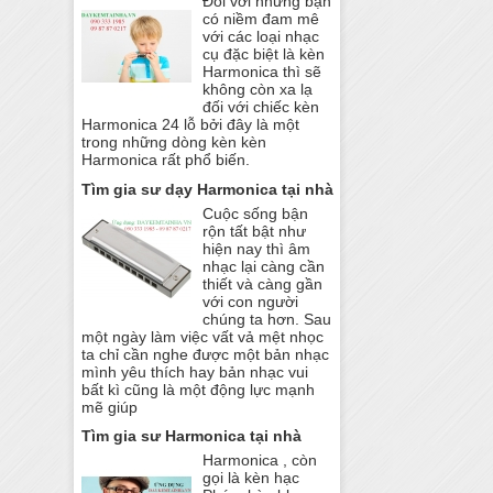
Đối với những bạn
có niềm đam mê
với các loại nhạc
cụ đặc biệt là kèn
Harmonica thì sẽ
không còn xa lạ
đối với chiếc kèn
Harmonica 24 lỗ bởi đây là một
trong những dòng kèn kèn
Harmonica rất phổ biến.
Tìm gia sư dạy Harmonica tại nhà
Cuộc sống bận
rộn tất bật như
hiện nay thì âm
nhạc lại càng cần
thiết và càng gần
với con người
chúng ta hơn. Sau
một ngày làm việc vất vả mệt nhọc
ta chỉ cần nghe được một bản nhạc
mình yêu thích hay bản nhạc vui
bất kì cũng là một động lực mạnh
mẽ giúp
Tìm gia sư Harmonica tại nhà
Harmonica , còn
gọi là kèn hạc