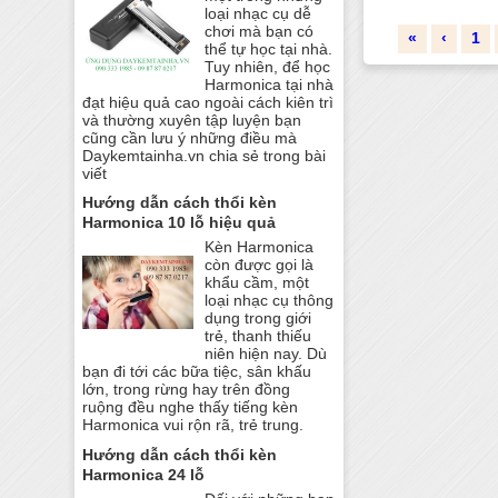
loại nhạc cụ dễ
chơi mà bạn có
«
‹
1
thể tự học tại nhà.
Tuy nhiên, để học
Harmonica tại nhà
đạt hiệu quả cao ngoài cách kiên trì
và thường xuyên tập luyện bạn
cũng cần lưu ý những điều mà
Daykemtainha.vn chia sẻ trong bài
viết
Hướng dẫn cách thổi kèn
Harmonica 10 lỗ hiệu quả
Kèn Harmonica
còn được gọi là
khẩu cầm, một
loại nhạc cụ thông
dụng trong giới
trẻ, thanh thiếu
niên hiện nay. Dù
bạn đi tới các bữa tiệc, sân khấu
lớn, trong rừng hay trên đồng
ruộng đều nghe thấy tiếng kèn
Harmonica vui rộn rã, trẻ trung.
Hướng dẫn cách thổi kèn
Harmonica 24 lỗ