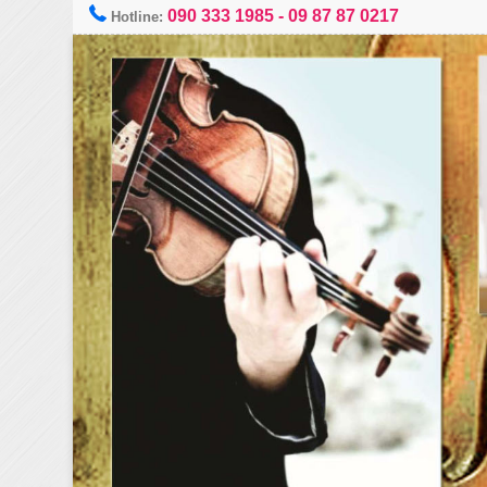
090 333 1985
-
09 87 87 0217
Hotline: