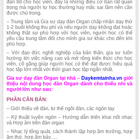
đàn tốt cho học viên, đây là những điều cơ bản rất quan
trọng mà người tự học thường hay mắc sai lầm nên cần
được chú trọng.
– Trung tâm và Gia sư dạy đàn Organ chấp nhận dạy thử
1-2 buổi không thu phí và nếu người dạy không đạt hoặc
không thật sự phù hợp với học viên, người học có thể
yêu cầu trung tâm đổi cho mình gia sư khác cho đến khi
phù hợp.
– Với đạo đức nghề nghiệp của bản thân, gia sư luôn
hướng tới việc nâng cao và mở rộng kiến thức cho học
viên, cố gắng giúp người học có thể đạt được hiệu quả
học tập lớn nhất với thời gian học tập ngắn nhất.
Gia sư dạy đàn Organ tại nhà –
Daykemtainha.vn
giới
thiệu nội dung học đàn Organ dành cho thiếu nhi và
người lớn như sau:
PHẦN CĂN BẢN:
– Giới thiệu về đàn, tư thế ngồi đàn, các ngón tay
– Kỹ thuật luyện ngón – Hướng dẫn triển khai nốt nhạc
và Hợp âm trên đàn organ
– Nhạc lý tổng quát, cách thành lập hợp âm trưởng, hợp
âm thứ, hợp âm bảy …