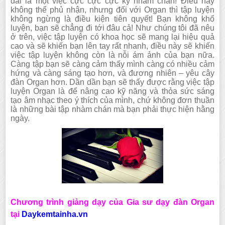
dài là một việc cực cực cực kỳ nhàm chán! Điều này
không thể phủ nhận, nhưng đối với Organ thì tập luyện
không ngừng là điều kiện tiên quyết! Bạn không khổ
luyện, bạn sẽ chẳng đi tới đâu cả! Như chúng tôi đã nêu
ở trên, việc tập luyện có khoa học sẽ mang lại hiệu quả
cao và sẽ khiến bạn lên tay rất nhanh, điều này sẽ khiến
việc tập luyện không còn là nỗi ám ảnh của bạn nữa.
Càng tập bạn sẽ càng cảm thấy mình càng có nhiều cảm
hứng và càng sáng tạo hơn, và đương nhiên – yêu cây
đàn Organ hơn. Dần dần bạn sẽ thấy được rằng việc tập
luyện Organ là để nâng cao kỹ năng và thỏa sức sáng
tạo âm nhạc theo ý thích của mình, chứ không đơn thuần
là những bài tập nhàm chán mà bạn phải thực hiện hằng
ngày.
Chương trình giảng dạy của Gia sư dạy đàn Organ
tại
Daykemtainha.vn