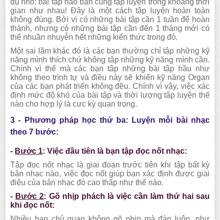
dụ nhỏ: bài tập nào bạn cũng tập luyện trong khoảng thời
gian như nhau! Đây là một cách tập luyện hoàn toàn
không đúng. Bởi vì có những bài tập cần 1 tuần để hoàn
thành, nhưng có những bài tập cần đến 1 tháng mới có
thể nhuần nhuyễn hết những kiến thức trong đó.
Một sai lầm khác đó là các bạn thường chỉ tập những kỹ
năng mình thích chứ không tập những kỹ năng mình cần.
Chính vì thế mà các bạn tập những bài tập hầu như
không theo trình tự và điều này sẽ khiến kỹ năng Organ
của các bạn phát triển không đều. Chính vì vậy, việc xác
định mức độ khó của bài tập và thời lượng tập luyện thế
nào cho hợp lý là cực kỳ quan trọng.
3 - Phương pháp học thứ ba: Luyện mỗi bài nhạc
theo 7 bước:
-
Bước 1
:
Việc đầu tiên là bạn tập đọc nốt nhạc:
Tập đọc nốt nhạc là giai đoạn trước tiên khi tập bất kỳ
bản nhạc nào, việc đọc nốt giúp bạn xác định được giai
điệu của bản nhạc đó cao thấp như thế nào.
-
Bước 2
:
Gõ nhịp phách là việc cần làm thứ hai sau
khi đọc nốt:
Nhiều bạn chủ quan không gõ nhịp mà đàn luôn, như