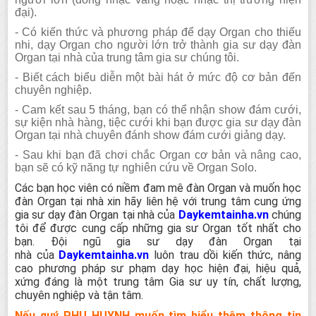
đại).
- Có kiến thức và phương pháp để dạy Organ cho thiếu
nhi, dạy Organ cho người lớn trở thành gia sư dạy đàn
Organ tại nhà của trung tâm gia sư chúng tôi.
- Biết cách biểu diễn một bài hát ở mức độ cơ bản đến
chuyên nghiệp.
- Cam kết sau 5 tháng, bạn có thể nhận show đám cưới,
sự kiện nhà hàng, tiệc cưới khi bạn được gia sư dạy đàn
Organ tại nhà chuyên đánh show đám cưới giảng dạy.
- Sau khi bạn đã chơi chắc Organ cơ bản và nâng cao,
bạn sẽ có kỹ năng tự nghiên cứu về Organ Solo.
Các bạn học viên có niềm đam mê đàn Organ và muốn học
đàn Organ tại nhà
xin hãy liên hệ với trung tâm cung ứng
gia sư dạy đàn Organ tại nhà của
Daykemtainha.vn
chúng
tôi để được cung cấp những gia sư Organ tốt nhất cho
bạn. Đội ngũ gia sư dạy đàn Organ tại
nhà
của
Daykemtainha.vn
luôn trau dồi kiến thức, nâng
cao phương pháp sư phạm dạy học hiện đại, hiệu quả,
xứng đáng là một trung tâm Gia sư uy tín, chất lượng,
chuyên nghiệp và tận tâm.
Nếu quý PHỤ HUYNH muốn tìm hiểu thêm thông tin