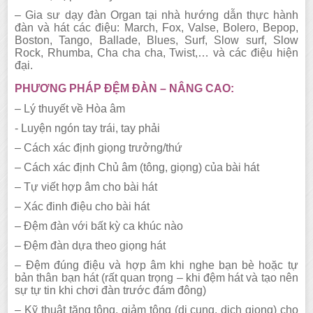
– Gia sư dạy đàn Organ tại nhà hướng dẫn thực hành
đàn và hát các điệu: March, Fox, Valse,
Bolero, Bepop,
Boston, Tango, Ballade, Blues, Surf, Slow surf, Slow
Rock, Rhumba, Cha cha cha, Twist,… và các điệu hiện
đại.
PHƯƠNG PHÁP ĐỆM ĐÀN – NÂNG CAO:
– Lý thuyết về Hòa âm
- Luyện ngón tay trái, tay phải
– Cách xác định giọng trưởng/thứ
– Cách xác định Chủ âm (tông, giọng) của bài hát
– Tự viết hợp âm cho bài hát
– Xác đinh điệu cho bài hát
– Đệm đàn với bất kỳ ca khúc nào
– Đệm đàn dựa theo giọng hát
– Đệm đúng điệu và hợp âm khi nghe bạn bè hoặc tự
bản thân bạn hát (rất quan trọng – khi đệm hát và tạo nên
sự tự tin khi chơi đàn trước đám đông)
– Kỹ thuật tăng tông, giảm tông (di cung, dịch giọng) cho