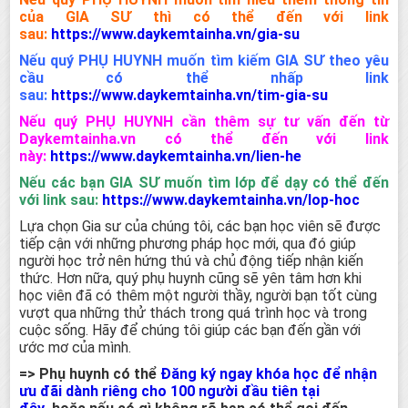
của GIA SƯ thì có thể đến với link
sau:
https://www.daykemtainha.vn/gia-su
Nếu quý PHỤ HUYNH muốn tìm kiếm GIA SƯ theo yêu
cầu có thể nhấp link
sau:
https://www.daykemtainha.vn/tim-gia-su
Nếu quý PHỤ HUYNH cần thêm sự tư vấn đến từ
Daykemtainha.vn có thể đến với link
này:
https://www.daykemtainha.vn/lien-he
Nếu các bạn GIA SƯ muốn tìm lớp để dạy có thể đến
với link sau:
https://www.daykemtainha.vn/lop-hoc
Lựa chọn Gia sư của chúng tôi, các bạn học viên sẽ được
tiếp cận với những phương pháp học mới, qua đó giúp
người học trở nên hứng thú và chủ động tiếp nhận kiến
thức. Hơn nữa, quý phụ huynh cũng sẽ yên tâm hơn khi
học viên đã có thêm một người thầy, người bạn tốt cùng
vượt qua những thử thách trong quá trình học và trong
cuộc sống. Hãy để chúng tôi giúp các bạn đến gần với
ước mơ của mình.
=> Phụ huynh có thể
Đăng ký ngay khóa học để nhận
ưu đãi dành riêng cho 100 người đầu tiên tại