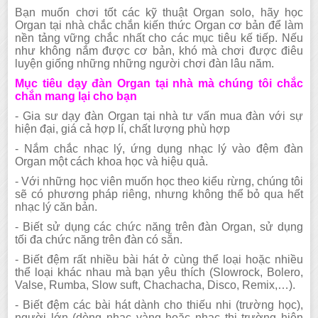
Bạn muốn chơi tốt các kỹ thuật Organ solo, hãy học
Organ tại nhà chắc chắn kiến thức Organ cơ bản để làm
nền tảng vững chắc nhất cho các mục tiêu kế tiếp. Nếu
như không nắm được cơ bản, khó mà chơi được điêu
luyện giống những những người chơi đàn lâu năm.
Mục tiêu dạy đàn Organ tại nhà mà chúng tôi chắc
chắn mang lại cho bạn
- Gia sư dạy đàn Organ tại nhà tư vấn mua đàn với sự
hiện đại, giá cả hợp lí, chất lượng phù hợp
- Nắm chắc nhạc lý, ứng dụng nhạc lý vào đệm đàn
Organ một cách khoa học và hiệu quả.
- Với những học viên muốn học theo kiểu rừng, chúng tôi
sẽ có phương pháp riêng, nhưng không thể bỏ qua hết
nhạc lý căn bản.
- Biết sử dụng các chức năng trên đàn Organ, sử dụng
tối đa chức năng trên đàn có sẵn.
- Biết đệm rất nhiều bài hát ở cùng thể loại hoặc nhiều
thể loại khác nhau mà bạn yêu thích (Slowrock, Bolero,
Valse, Rumba, Slow suft, Chachacha, Disco, Remix,…).
- Biết đệm các bài hát dành cho thiếu nhi (trường học),
người lớn (dòng nhạc vàng hoặc nhạc thị trường hiện