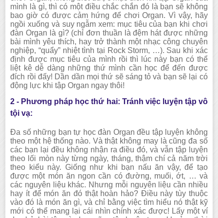
mình là gì, thì có một điều chắc chắn đó là bạn sẽ không
bao giờ có được cảm hứng để chơi Organ. Vì vậy, hãy
ngồi xuống và suy ngẫm xem: mục tiêu của bạn khi chơi
đàn Organ là gì? (chỉ đơn thuần là đệm hát được những
bài mình yêu thích, hay trở thành một nhạc công chuyên
nghiệp, “quẩy” nhiệt tình tại Rock Storm, …). Sau khi xác
định được mục tiêu của mình rồi thì lúc này bạn có thể
liệt kê dễ dàng những thứ mình cần học để đến được
đích rồi đấy! Dần dần mọi thứ sẽ sáng tỏ và bạn sẽ lại có
động lực khi tập Organ ngay thôi!
2 - Phương pháp học thứ hai: Tránh việc luyện tập vô
tội vạ:
Đa số những bạn tự học đàn Organ đều tập luyện không
theo một hệ thống nào. Và thật không may là cũng đa số
các bạn lại đều không nhận ra điều đó, và vẫn tập luyện
theo lối mòn này từng ngày, tháng, thậm chí cả năm trời
theo kiểu này. Giống như khi bạn nấu ăn vậy, để tạo
được một món ăn ngon cần có đường, muối, ớt, … và
các nguyên liệu khác. Nhưng mỗi nguyên liệu cần nhiều
hay ít để món ăn đó thật hoàn hảo? Điều này tùy thuộc
vào đó là món ăn gì, và chỉ bằng việc tìm hiểu nó thật kỹ
mới có thể mang lại cái nhìn chính xác được! Lấy một ví