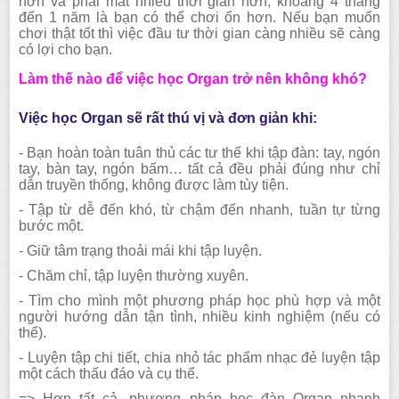
hơn và phải mất nhiều thời gian hơn, khoảng 4 tháng
đến 1 năm là bạn có thể chơi ổn hơn. Nếu bạn muốn
chơi thật tốt thì việc đầu tư thời gian càng nhiều sẽ càng
có lợi cho bạn.
Làm thế nào để việc học Organ trở nên không khó?
Việc học Organ sẽ rất thú vị và đơn giản khi:
- Bạn hoàn toàn tuân thủ các tư thế khi tập đàn: tay, ngón
tay, bàn tay, ngón bấm… tất cả đều phải đúng như chỉ
dẫn truyền thống, không được làm tùy tiện.
- Tập từ dễ đến khó, từ chậm đến nhanh, tuần tự từng
bước một.
- Giữ tâm trạng thoải mái khi tập luyện.
- Chăm chỉ, tập luyện thường xuyên.
- Tìm cho mình một phương pháp học phù hợp và một
người hướng dẫn tận tình, nhiều kinh nghiệm (nếu có
thể).
- Luyện tập chi tiết, chia nhỏ tác phẩm nhạc đẻ luyện tập
một cách thấu đáo và cụ thể.
=> Hơn tất cả, phương pháp học đàn Organ nhanh