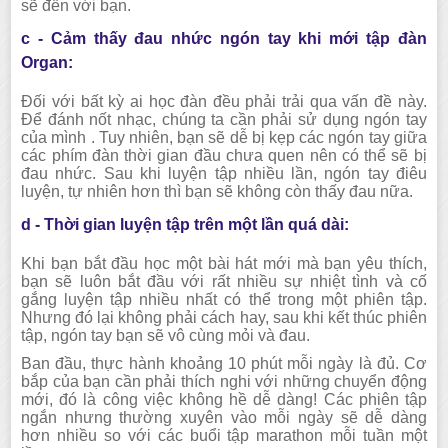
sẽ đến với bạn.
c - Cảm thấy đau nhức ngón tay khi mới tập đàn
Organ:
Đối với bất kỳ ai học đàn đều phải trải qua vấn đề này.
Để đánh nốt nhạc, chúng ta cần phải sử dụng ngón tay
của mình . Tuy nhiên, bạn sẽ dễ bị kẹp các ngón tay giữa
các phím đàn thời gian đầu chưa quen nên có thể sẽ bị
đau nhức. Sau khi luyện tập nhiều lần, ngón tay điêu
luyện, tự nhiên hơn thì bạn sẽ không còn thấy đau nữa.
d - Thời gian luyện tập trên một lần quá dài:
Khi bạn bắt đầu học một bài hát mới mà bạn yêu thích,
bạn sẽ luôn bắt đầu với rất nhiều sự nhiệt tình và cố
gắng luyện tập nhiều nhất có thể trong một phiên tập.
Nhưng đó lại không phải cách hay, sau khi kết thúc phiên
tập, ngón tay bạn sẽ vô cùng mỏi và đau.
Ban đầu, thực hành khoảng 10 phút mỗi ngày là đủ. Cơ
bắp của bạn cần phải thích nghi với những chuyển động
mới, đó là công việc không hề dễ dàng! Các phiên tập
ngắn nhưng thường xuyên vào mỗi ngày sẽ dễ dàng
hơn nhiều so với các buổi tập marathon mỗi tuần một