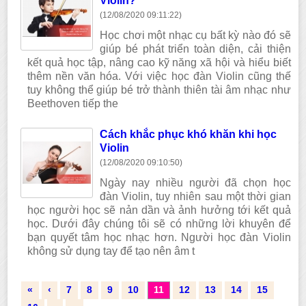
Violin?
(12/08/2020 09:11:22)
Học chơi một nhạc cụ bất kỳ nào đó sẽ
giúp bé phát triển toàn diện, cải thiện
kết quả học tập, nâng cao kỹ năng xã hội và hiểu biết
thêm nền văn hóa. Với việc học đàn Violin cũng thế
tuy không thể giúp bé trở thành thiên tài âm nhạc như
Beethoven tiếp the
Cách khắc phục khó khăn khi học
Violin
(12/08/2020 09:10:50)
Ngày nay nhiều người đã chọn học
đàn Violin, tuy nhiên sau một thời gian
học người học sẽ nản dần và ảnh hưởng tới kết quả
học. Dưới đây chúng tôi sẽ có những lời khuyên để
bạn quyết tâm học nhạc hơn. Người học đàn Violin
không sử dụng tay để tạo nên âm t
«
‹
7
8
9
10
11
12
13
14
15