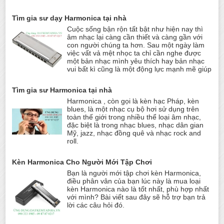
Tìm gia sư dạy Harmonica tại nhà
Cuộc sống bận rộn tất bật như hiện nay thì
âm nhạc lại càng cần thiết và càng gần với
con người chúng ta hơn. Sau một ngày làm
việc vất vả mệt nhọc ta chỉ cần nghe được
một bản nhạc mình yêu thích hay bản nhạc
vui bất kì cũng là một động lực mạnh mẽ giúp
Tìm gia sư Harmonica tại nhà
Harmonica , còn gọi là kèn hạc Pháp, kèn
blues, là một nhạc cụ bộ hơi sử dụng trên
toàn thế giới trong nhiều thể loại âm nhạc,
đặc biệt là trong nhạc blues, nhạc dân gian
Mỹ, jazz, nhạc đồng quê và nhạc rock and
roll.
Kèn Harmonica Cho Người Mới Tập Chơi
Bạn là người mới tập chơi kèn Harmonica,
điều phân vân của bạn lúc này là mua loại
kèn Harmonica nào là tốt nhất, phù hợp nhất
với mình? Bài viết sau đây sẽ hỗ trợ bạn trả
lời các câu hỏi đó.