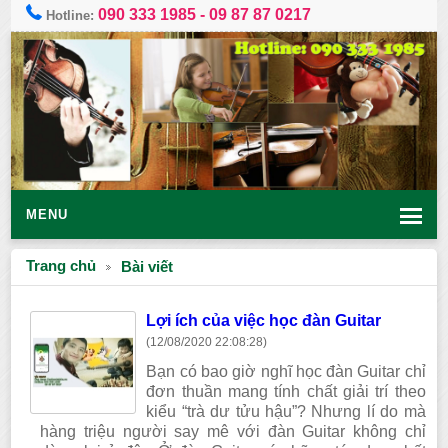
090 333 1985
-
09 87 87 0217
Hotline:
MENU
Trang chủ
Bài viết
Lợi ích của việc học đàn Guitar
(12/08/2020 22:08:28)
Bạn có bao giờ nghĩ học đàn Guitar chỉ
đơn thuần mang tính chất giải trí theo
kiểu “trà dư tửu hậu”? Nhưng lí do mà
hàng triệu người say mê với đàn Guitar không chỉ