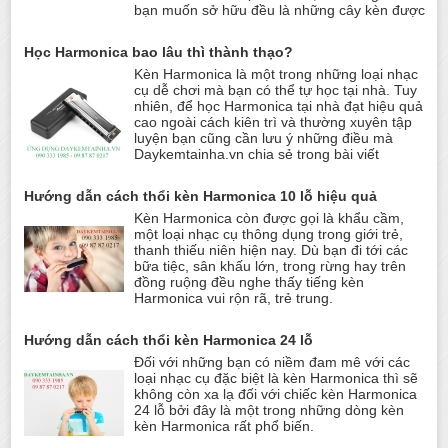
bạn muốn sở hữu đều là những cây kèn được
Học Harmonica bao lâu thì thành thạo?
Kèn Harmonica là một trong những loại nhạc
cụ dễ chơi mà bạn có thể tự học tại nhà. Tuy
nhiên, để học Harmonica tại nhà đạt hiệu quả
cao ngoài cách kiên trì và thường xuyên tập
luyện bạn cũng cần lưu ý những điều mà
Daykemtainha.vn chia sẻ trong bài viết
Hướng dẫn cách thổi kèn Harmonica 10 lỗ hiệu quả
Kèn Harmonica còn được gọi là khẩu cầm,
một loại nhạc cụ thông dụng trong giới trẻ,
thanh thiếu niên hiện nay. Dù bạn đi tới các
bữa tiệc, sân khấu lớn, trong rừng hay trên
đồng ruộng đều nghe thấy tiếng kèn
Harmonica vui rộn rã, trẻ trung.
Hướng dẫn cách thổi kèn Harmonica 24 lỗ
Đối với những bạn có niềm đam mê với các
loại nhạc cụ đặc biệt là kèn Harmonica thì sẽ
không còn xa lạ đối với chiếc kèn Harmonica
24 lỗ bởi đây là một trong những dòng kèn
kèn Harmonica rất phổ biến.