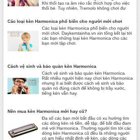
Khi thổi tạo ra âm réo rắc thích hợp cho việc
thổi bè. Tuy nhiên, Tremolo không chơi đư
Các loại kèn Harmonica phổ biến cho người mới chơi
Các loại kèn Harmonica phổ biến cho người
mới chơi. Daykemtainha.vn xin tổng kết lại tới
các bạn những loại kèn Harmonica cho các
bạn mới tập chơi.
Cách vệ sinh và bảo quản kèn Harmonica
Cách vệ sinh và bảo quản kèn Harmonica.
Rất nhiều người hiện nay chơi kèn Harmonica
nhưng ít ai biết được cách vệ sinh và bảo
quản nó đúng cách để không bị trầy xước,
tiếng kèn vẫn hay.
Nên mua kèn Harmonica mới hay cũ?
Đa số các bạn mới bắt đầu có xu hướng tìm
các dòng kèn rẻ tiền, dễ tập; để bắt đầu đam
mê với Harmonica. Thường người tìm tới các
dòng kèn Harmonica cũ đều là những người
có am hiểu nhất định về kèn, các dòng các