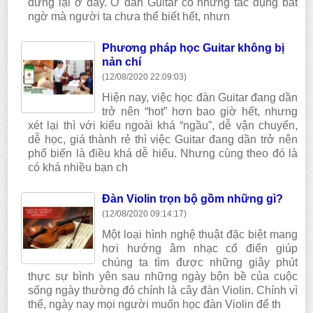
dừng lại ở đây. Ở đàn Guitar có những tác dụng bất
ngờ mà người ta chưa thể biết hết, nhưn
Phương pháp học Guitar không bị
nản chí
(12/08/2020 22:09:03)
Hiện nay, việc học đàn Guitar đang dần
trở nên “hot” hơn bao giờ hết, nhưng
xét lại thì với kiểu ngoài khá “ngầu”, dễ vận chuyển,
dễ học, giá thành rẻ thì việc Guitar đang dần trở nên
phổ biến là điều khá dễ hiểu. Nhưng cùng theo đó là
có khá nhiều bạn ch
Đàn Violin trọn bộ gồm những gì?
(12/08/2020 09:14:17)
Một loại hình nghệ thuật đặc biệt mang
hơi hướng âm nhạc cổ điển giúp
chúng ta tìm được những giây phút
thực sự bình yên sau những ngày bộn bề của cuộc
sống ngày thường đó chính là cây đàn Violin. Chính vì
thế, ngày nay mọi người muốn học đàn Violin để th