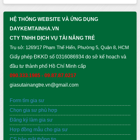
HỆ THỐNG WEBSITE VÀ ỨNG DỤNG
DAYKEMTAINHA.VN
CTY TNHH DỊCH VỤ TÀI NĂNG TRẺ
Trụ sở: 1269/17 Phạm Thế Hiển, Phường 5, Quận 8, HCM
Giấy phép ĐKKD số 0316086934 do sở kế hoạch và
đầu tư thành phố Hồ Chí Minh cấp
090.333.1985 - 09.87.87.0217
giasutainangtre.vn@gmail.com
Form tìm gia sư
Chọn gia sư phù hợp
Đăng ký làm gia sư
Hợp đồng mẫu cho gia sư
CS bảo mật thông tin