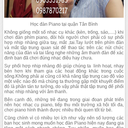
Học đàn Piano tại quận Tân Bình
Không giống một số nhạc cụ khác (kèn, trống, sáo,….) khi
chơi đàn phím piano, đòi hỏi người chơi phải có sự phối
hợp nhịp nhàng giữa tay, mắt ,tai.Tay lướt trên phím đàn
và mắt tập trung quan sát để thao tác trên các nút chức
năng của đàn và tai lắng nghe những âm thanh đàn để xác
định bạn đã chơi đúng nhạc điệu hay chưa.
Sự phối hợp nhịp nhàng đó giúp chúng ta linh hoạt, nhạy
bén hơn khi tham gia các hoạt động khác trong cuộc
sống.Không phải ai cũng có khả năng tập trung cao độ vào
một việc nào đó mà chúng ta thường gặp một khuyết điểm
đó là phân tán tư tưởng, do vậy phải thật tập trung để phối
nhạc nhịp nhàng với âm thanh.
Bên cạnh đó, những trẻ đang trong giai đoạn phát triển
nên học nhạc cụ piano, tiếp thu môi trường xã hội tối đa,
chơi piano hình thành được nhiều thói quen tốt từ bé.
Cũng chính vì có nhiều lợi ích như vậy nên số lượng các
bạn học sinh mong muốn học đàn Piano hiện nay đang gia