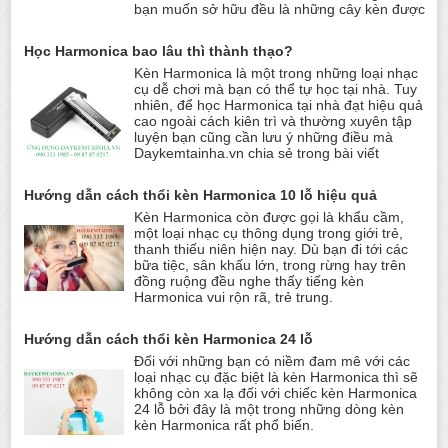
bạn muốn sở hữu đều là những cây kèn được
Học Harmonica bao lâu thì thành thạo?
Kèn Harmonica là một trong những loại nhạc
cụ dễ chơi mà bạn có thể tự học tại nhà. Tuy
nhiên, để học Harmonica tại nhà đạt hiệu quả
cao ngoài cách kiên trì và thường xuyên tập
luyện bạn cũng cần lưu ý những điều mà
Daykemtainha.vn chia sẻ trong bài viết
Hướng dẫn cách thổi kèn Harmonica 10 lỗ hiệu quả
Kèn Harmonica còn được gọi là khẩu cầm,
một loại nhạc cụ thông dụng trong giới trẻ,
thanh thiếu niên hiện nay. Dù bạn đi tới các
bữa tiệc, sân khấu lớn, trong rừng hay trên
đồng ruộng đều nghe thấy tiếng kèn
Harmonica vui rộn rã, trẻ trung.
Hướng dẫn cách thổi kèn Harmonica 24 lỗ
Đối với những bạn có niềm đam mê với các
loại nhạc cụ đặc biệt là kèn Harmonica thì sẽ
không còn xa lạ đối với chiếc kèn Harmonica
24 lỗ bởi đây là một trong những dòng kèn
kèn Harmonica rất phổ biến.