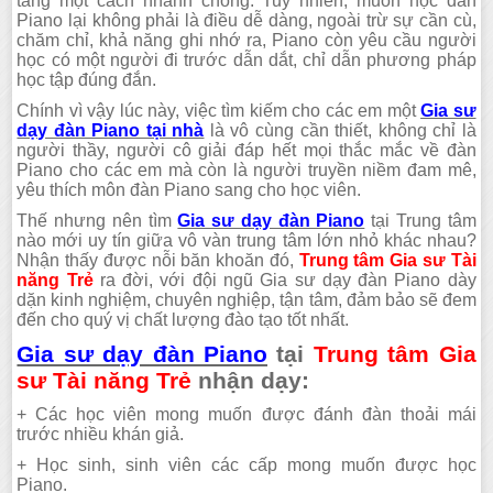
tăng một cách nhanh chóng. Tuy nhiên, muốn học đàn
Piano lại không phải là điều dễ dàng, ngoài trừ sự cần cù,
chăm chỉ, khả năng ghi nhớ ra, Piano còn yêu cầu người
học có một người đi trước dẫn dắt, chỉ dẫn phương pháp
học tập đúng đắn.
Chính vì vậy lúc này, việc tìm kiếm cho các em một
Gia sư
dạy đàn Piano tại nhà
là vô cùng cần thiết, không chỉ là
người thầy, người cô giải đáp hết mọi thắc mắc về đàn
Piano cho các em mà còn là người truyền niềm đam mê,
yêu thích môn đàn Piano sang cho học viên.
Thế nhưng nên tìm
Gia sư dạy đàn Piano
tại Trung tâm
nào mới uy tín giữa vô vàn trung tâm lớn nhỏ khác nhau?
Nhận thấy được nỗi băn khoăn đó,
Trung tâm Gia sư Tài
năng Trẻ
ra đời, với đội ngũ Gia sư dạy đàn Piano dày
dặn kinh nghiệm, chuyên nghiệp, tận tâm, đảm bảo sẽ đem
đến cho quý vị chất lượng đào tạo tốt nhất.
Gia sư dạy đàn Piano
tại
Trung tâm Gia
sư Tài năng Trẻ
nhận dạy:
+ Các học viên mong muốn được đánh đàn thoải mái
trước nhiều khán giả.
+ Học sinh, sinh viên các cấp mong muốn được học
Piano.