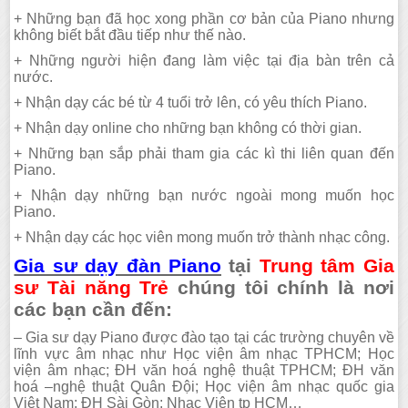
+ Những bạn đã học xong phần cơ bản của Piano nhưng
không biết bắt đầu tiếp như thế nào.
+ Những người hiện đang làm việc tại địa bàn trên cả
nước.
+ Nhận dạy các bé từ 4 tuổi trở lên, có yêu thích Piano.
+ Nhận dạy online cho những bạn không có thời gian.
+ Những bạn sắp phải tham gia các kì thi liên quan đến
Piano.
+ Nhận dạy những bạn nước ngoài mong muốn học
Piano.
+ Nhận dạy các học viên mong muốn trở thành nhạc công.
Gia sư dạy đàn Piano
tại
Trung tâm Gia
sư Tài năng Trẻ
chúng tôi chính là nơi
các bạn cần đến:
– Gia sư dạy Piano được đào tạo tại các trường chuyên về
lĩnh vực âm nhạc như Học viện âm nhạc TPHCM; Học
viện âm nhạc; ĐH văn hoá nghệ thuật TPHCM; ĐH văn
hoá –nghệ thuật Quân Đội; Học viện âm nhạc quốc gia
Việt Nam; ĐH Sài Gòn; Nhạc Viện tp HCM…