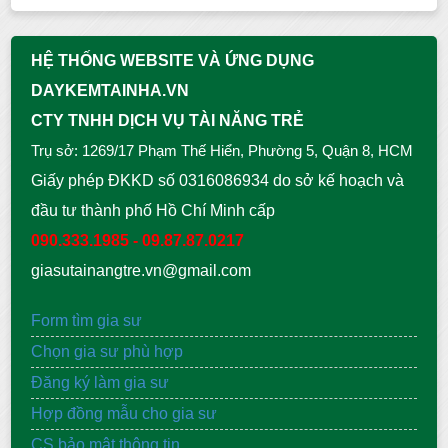
HỆ THỐNG WEBSITE VÀ ỨNG DỤNG
DAYKEMTAINHA.VN
CTY TNHH DỊCH VỤ TÀI NĂNG TRẺ
Trụ sở: 1269/17 Phạm Thế Hiển, Phường 5, Quận 8, HCM
Giấy phép ĐKKD số 0316086934 do sở kế hoạch và
đầu tư thành phố Hồ Chí Minh cấp
090.333.1985 - 09.87.87.0217
giasutainangtre.vn@gmail.com
Form tìm gia sư
Chọn gia sư phù hợp
Đăng ký làm gia sư
Hợp đồng mẫu cho gia sư
CS bảo mật thông tin