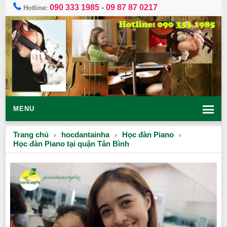
090 333 1985
-
09 87 87 0217
Hotline:
MENU
Trang chủ
hocdantainha
Học đàn Piano
Học đàn Piano tại quận Tân Bình