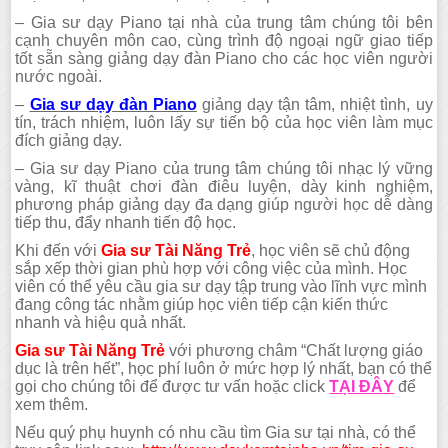
– Gia sư dạy Piano tại nhà của trung tâm chúng tôi bên
cạnh chuyên môn cao, cùng trình độ ngoại ngữ giao tiếp
tốt sẵn sàng giảng dạy đàn Piano cho các học viên người
nước ngoài.
–
Gia sư dạy đàn Piano
giảng dạy tận tâm, nhiệt tình, uy
tín, trách nhiệm, luôn lấy sự tiến bộ của học viên làm mục
đích giảng dạy.
– Gia sư dạy Piano của trung tâm chúng tôi nhạc lý vững
vàng, kĩ thuật chơi đàn điêu luyện, dày kinh nghiệm,
phương pháp giảng dạy đa dạng giúp người học dễ dàng
tiếp thu, đẩy nhanh tiến độ học.
Khi đến với
Gia sư Tài Năng Trẻ
, học viên sẽ chủ động
sắp xếp thời gian phù hợp với công việc của mình. Học
viên có thể yêu cầu gia sư dạy tập trung vào lĩnh vực mình
đang công tác nhằm giúp học viên tiếp cận kiến thức
nhanh và hiệu quả nhất.
Gia sư Tài Năng Trẻ
với phương châm “Chất lượng giáo
dục là trên hết”, học phí luôn ở mức hợp lý nhất, bạn có thể
gọi cho chúng tôi để được tư vấn hoặc click
TẠI ĐÂY
để
xem thêm.
Nếu quý phụ huynh có nhu cầu tìm Gia sư tại nhà, có thể