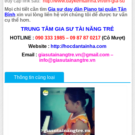
truy cập link sau:
http://www.daykemtainha.vn/tim-gia-su
Mọi chi tiết cần tìm
Gia sư dạy đàn Piano tại quận Tân
Bình
xin vui lòng liên hệ với chúng tôi để được tư vấn
cụ thể hơn.
TRUNG TÂM GIA SƯ TÀI NĂNG TRẺ
HOTLINE :
090 333 1985 – 09 87 87 0217
(Cô Mượt)
Website :
http://hocdantainha.com
Email :
giasutainangtre.vn@gmail.com –
info@giasutainangtre.vn
Thông tin cùng loại