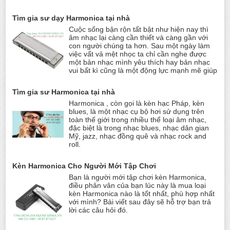
Tìm gia sư dạy Harmonica tại nhà
Cuộc sống bận rộn tất bật như hiện nay thì
âm nhạc lại càng cần thiết và càng gần với
con người chúng ta hơn. Sau một ngày làm
việc vất vả mệt nhọc ta chỉ cần nghe được
một bản nhạc mình yêu thích hay bản nhạc
vui bất kì cũng là một động lực mạnh mẽ giúp
Tìm gia sư Harmonica tại nhà
Harmonica , còn gọi là kèn hạc Pháp, kèn
blues, là một nhạc cụ bộ hơi sử dụng trên
toàn thế giới trong nhiều thể loại âm nhạc,
đặc biệt là trong nhạc blues, nhạc dân gian
Mỹ, jazz, nhạc đồng quê và nhạc rock and
roll.
Kèn Harmonica Cho Người Mới Tập Chơi
Bạn là người mới tập chơi kèn Harmonica,
điều phân vân của bạn lúc này là mua loại
kèn Harmonica nào là tốt nhất, phù hợp nhất
với mình? Bài viết sau đây sẽ hỗ trợ bạn trả
lời các câu hỏi đó.