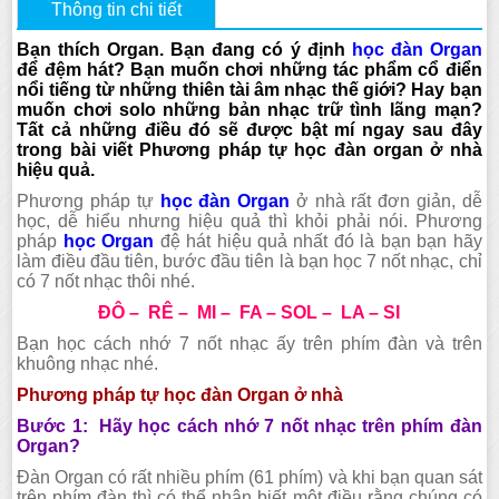
Thông tin chi tiết
Bạn thích Organ. Bạn đang có ý định
học đàn Organ
để đệm hát? Bạn muốn chơi những tác phẩm cổ điển
nổi tiếng từ những thiên tài âm nhạc thế giới? Hay bạn
muốn chơi solo những bản nhạc trữ tình lãng mạn?
Tất cả những điều đó sẽ được bật mí ngay sau đây
trong bài viết Phương pháp tự học đàn organ ở nhà
hiệu quả.
Phương pháp tự
học đàn Organ
ở nhà rất đơn giản, dễ
học, dễ hiểu nhưng hiệu quả thì khỏi phải nói. Phương
pháp
học Organ
đệ hát hiệu quả nhất đó là bạn bạn hãy
làm điều đầu tiên, bước đầu tiên là bạn học 7 nốt nhạc, chỉ
có 7 nốt nhạc thôi nhé.
ĐÔ – RÊ – MI – FA – SOL – LA – SI
Bạn học cách nhớ 7 nốt nhạc ấy trên phím đàn và trên
khuông nhạc nhé.
Phương pháp tự học đàn Organ ở nhà
Bước 1: Hãy học cách nhớ 7 nốt nhạc trên phím đàn
Organ?
Đàn Organ có rất nhiều phím (61 phím) và khi bạn quan sát
trên phím đàn thì có thể nhận biết một điều rằng chúng có