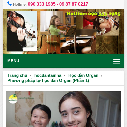
090 333 1985
-
09 87 87 0217
Hotline:
MENU
Trang chủ
hocdantainha
Học đàn Organ
Phương pháp tự học đàn Organ (Phần 1)