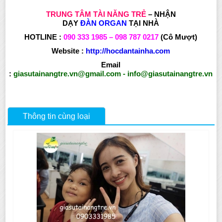
TRUNG TÂM TÀI NĂNG TRẺ
– NHẬN
DẠY
ĐÀN
ORGAN
TẠI NHÀ
HOTLINE :
090 333 1985 – 098 787 0217
(Cô Mượt)
Website :
http://hocdantainha.com
Email
:
giasutainangtre.vn@gmail.com
-
info@giasutainangtre.vn
Thông tin cùng loại