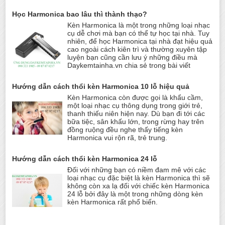
Học Harmonica bao lâu thì thành thạo?
Kèn Harmonica là một trong những loại nhạc
cụ dễ chơi mà bạn có thể tự học tại nhà. Tuy
nhiên, để học Harmonica tại nhà đạt hiệu quả
cao ngoài cách kiên trì và thường xuyên tập
luyện bạn cũng cần lưu ý những điều mà
Daykemtainha.vn chia sẻ trong bài viết
Hướng dẫn cách thổi kèn Harmonica 10 lỗ hiệu quả
Kèn Harmonica còn được gọi là khẩu cầm,
một loại nhạc cụ thông dụng trong giới trẻ,
thanh thiếu niên hiện nay. Dù bạn đi tới các
bữa tiệc, sân khấu lớn, trong rừng hay trên
đồng ruộng đều nghe thấy tiếng kèn
Harmonica vui rộn rã, trẻ trung.
Hướng dẫn cách thổi kèn Harmonica 24 lỗ
Đối với những bạn có niềm đam mê với các
loại nhạc cụ đặc biệt là kèn Harmonica thì sẽ
không còn xa lạ đối với chiếc kèn Harmonica
24 lỗ bởi đây là một trong những dòng kèn
kèn Harmonica rất phổ biến.