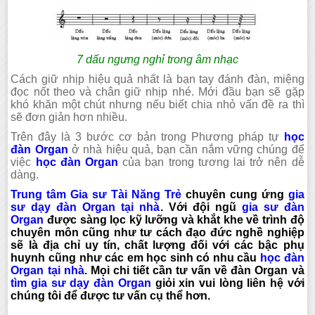
7 dấu ngưng nghỉ trong âm nhạc
Cách giữ nhịp hiệu quả nhất là bạn tay đánh đàn, miệng
đọc nốt theo và chân giữ nhịp nhé. Mới đầu bạn sẽ gặp
khó khăn một chút nhưng nếu biết chia nhỏ vấn đề ra thì
sẽ đơn giản hơn nhiều.
Trên đây là 3 bước cơ bản trong Phương pháp tự
học
đàn Organ
ở nhà hiệu quả, bạn cần nắm vững chúng để
việc
học đàn Organ
của bạn trong tương lai trở nên dễ
dàng.
Trung tâm Gia sư Tài Năng Trẻ
chuyên cung ứng
gia
sư dạy đàn Organ tại nhà
. Với đội ngũ
gia sư đàn
Organ
được sàng lọc kỹ lưỡng và khắt khe về trình độ
chuyên môn cũng như tư cách đạo đức nghề nghiệp
sẽ là địa chỉ uy tín, chất lượng đối với các bậc phụ
huynh cũng như các em học sinh có nhu cầu
học đàn
Organ tại nhà
. Mọi chi tiết cần tư vấn về đàn Organ và
tìm gia sư dạy đàn Organ
giỏi xin vui lòng liên hệ với
chúng tôi để được tư vấn cụ thể hơn.