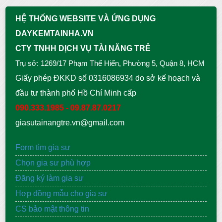
HỆ THỐNG WEBSITE VÀ ỨNG DỤNG
DAYKEMTAINHA.VN
CTY TNHH DỊCH VỤ TÀI NĂNG TRẺ
Trụ sở: 1269/17 Phạm Thế Hiển, Phường 5, Quận 8, HCM
Giấy phép ĐKKD số 0316086934 do sở kế hoạch và
đầu tư thành phố Hồ Chí Minh cấp
090.333.1985 - 09.87.87.0217
giasutainangtre.vn@gmail.com
Form tìm gia sư
Chọn gia sư phù hợp
Đăng ký làm gia sư
Hợp đồng mẫu cho gia sư
CS bảo mật thông tin