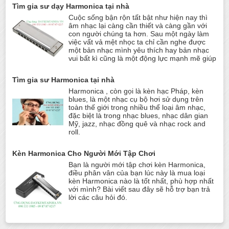
Tìm gia sư dạy Harmonica tại nhà
Cuộc sống bận rộn tất bật như hiện nay thì
âm nhạc lại càng cần thiết và càng gần với
con người chúng ta hơn. Sau một ngày làm
việc vất vả mệt nhọc ta chỉ cần nghe được
một bản nhạc mình yêu thích hay bản nhạc
vui bất kì cũng là một động lực mạnh mẽ giúp
Tìm gia sư Harmonica tại nhà
Harmonica , còn gọi là kèn hạc Pháp, kèn
blues, là một nhạc cụ bộ hơi sử dụng trên
toàn thế giới trong nhiều thể loại âm nhạc,
đặc biệt là trong nhạc blues, nhạc dân gian
Mỹ, jazz, nhạc đồng quê và nhạc rock and
roll.
Kèn Harmonica Cho Người Mới Tập Chơi
Bạn là người mới tập chơi kèn Harmonica,
điều phân vân của bạn lúc này là mua loại
kèn Harmonica nào là tốt nhất, phù hợp nhất
với mình? Bài viết sau đây sẽ hỗ trợ bạn trả
lời các câu hỏi đó.