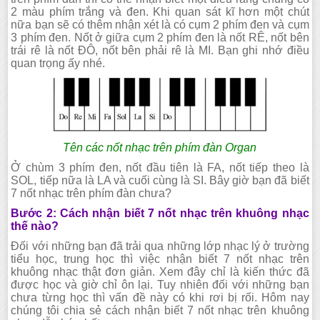
2 màu phím trắng và đen. Khi quan sát kĩ hơn một chút
nữa bạn sẽ có thêm nhận xét là có cụm 2 phím đen và cụm
3 phím đen. Nốt ở giữa cụm 2 phím đen là nốt RÊ, nốt bên
trái rê là nốt ĐÔ, nốt bên phải rê là MI. Bạn ghi nhớ điều
quan trọng ấy nhé.
Tên các nốt nhạc trên phím đàn Organ
Ở chùm 3 phím đen, nốt đầu tiên là FA, nốt tiếp theo là
SOL, tiếp nữa là LA và cuối cùng là SI. Bây giờ bạn đã biết
7 nốt nhạc trên phím đàn chưa?
Bước 2: Cách nhận biết 7 nốt nhạc trên khuông nhạc
thế nào?
Đối với những bạn đã trải qua những lớp nhạc lý ở trường
tiểu học, trung học thì việc nhận biết 7 nốt nhạc trên
khuông nhạc thật đơn giản. Xem đây chỉ là kiến thức đã
được học và giờ chỉ ôn lại. Tuy nhiên đối với những bạn
chưa từng học thì vấn đề này có khi rơi bị rối. Hôm nay
chúng tôi chia sẻ cách nhận biết 7 nốt nhạc trên khuông